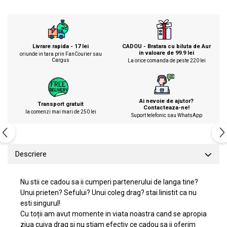
CADOU - Bratara cu biluta de Aur
Livrare rapida - 17 lei
in valoare de 99.9 lei
oriunde in tara prin FanCourier sau
Cargus
La orice comanda de peste 220 lei
Ai nevoie de ajutor?
Transport gratuit
Contacteaza-ne!
la comenzi mai mari de 250 lei
Suport telefonic sau WhatsApp
Descriere
Nu stii ce cadou sa ii cumperi partenerului de langa tine?
Unui prieten? Sefului? Unui coleg drag? stai linistit ca nu
esti singurul!
Cu toții am avut momente in viata noastra cand se apropia
ziua cuiva drag si nu stiam efectiv ce cadou sa ii oferim