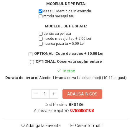
KIA
MODELUL DE PE FATA:
Cadouri pentru parinti de Craciun
Pentru
Mesajul identic ca in exemplu
Introdu mesajul tau
Dupa varsta
Auto
MODELUL DE PE SPATE:
Nou nascuti
Moto
Identic ca pe fata
1 an
Chei auto
Introdu mesajul tau + 5,00 Lei
18 ani
Cuplu
Incarca poza ta + 5,00 Lei
25 ani
Pentru iubit
OPTIONAL: Cutie de cadou + 10,00 Lei
30 ani
Pentru mama
OPTIONAL: Observatii suplimentare
40 ani
Pentru tata
In stoc
50 ani
Echipe de fotbal
Durata de livrare:
Atentie: Livrarea se va face luni-marți (10-11 august)
60 ani
Brelocuri cu mesaje amuzante
ADAUGA IN COS
Cod Produs:
BFS136
Ai nevoie de ajutor?
0788888108
Adauga la Favorite
Cere informatii