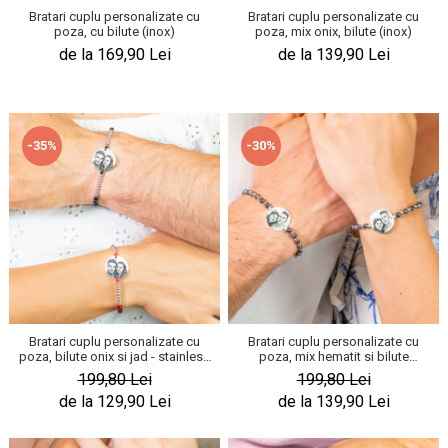
Bratari cuplu personalizate cu
Bratari cuplu personalizate cu
poza, cu bilute (inox)
poza, mix onix, bilute (inox)
de la 169,90 Lei
de la 139,90 Lei
-35%
-30%
Bratari cuplu personalizate cu
Bratari cuplu personalizate cu
poza, bilute onix si jad - stainless
poza, mix hematit si bilute
steel
stainless steel
199,80 Lei
199,80 Lei
de la 129,90 Lei
de la 139,90 Lei