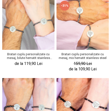
-31%
Bratari cuplu personalizate cu
Bratari cuplu personalizate cu
mesaj, bilute hematit stainless
mesaj, mix hematit stainless steel
steel
de la 119,90 Lei
159,90 Lei
de la 109,90 Lei