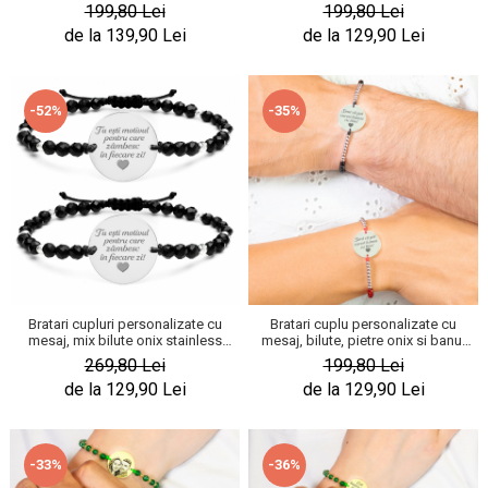
banuti stainless steel
banuti stainless steel
199,80 Lei
199,80 Lei
de la 139,90 Lei
de la 129,90 Lei
-52%
-35%
Bratari cupluri personalizate cu
Bratari cuplu personalizate cu
mesaj, mix bilute onix stainless
mesaj, bilute, pietre onix si banut
steel
stainless steel
269,80 Lei
199,80 Lei
de la 129,90 Lei
de la 129,90 Lei
-33%
-36%