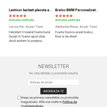
Lantisor barbati placuta army (inox)
Breloc BMW Personalizat cu Marca si Numarul Masinii
Achizitie verificata
Achizitie verificata
Achi
Larisa Ilie,
Acum 7 luni
Adelaida Elena,
Acum 7 luni
Tib
Felicitări! O treabă foarte bună
Foarte frumos acest breloc,
Am 
faceți! Si foarte rapid chiar
finut si de efect!
iesi
dacă suntem în preajma
rapi
sărbătorilor!! Mulțumesc!
Succ
NEWSLETTER
Nu rata ofertele si promotiile noastre
Vreau sa primesc newsletter cu promotiile
magazinului. Afla mai multe in
Politica de
Confidentialitate