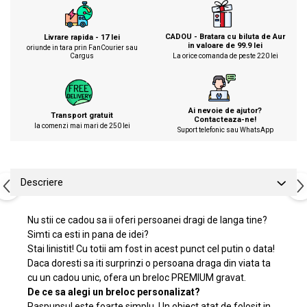
CADOU - Bratara cu biluta de Aur
Livrare rapida - 17 lei
in valoare de 99.9 lei
oriunde in tara prin FanCourier sau
Cargus
La orice comanda de peste 220 lei
Ai nevoie de ajutor?
Transport gratuit
Contacteaza-ne!
la comenzi mai mari de 250 lei
Suport telefonic sau WhatsApp
Descriere
Nu stii ce cadou sa ii oferi persoanei dragi de langa tine?
Simti ca esti in pana de idei?
Stai linistit! Cu totii am fost in acest punct cel putin o data!
Daca doresti sa iti surprinzi o persoana draga din viata ta
cu un cadou unic, ofera un breloc PREMIUM gravat.
De ce sa alegi un breloc personalizat?
Raspunsul este foarte simplu. Un obiect atat de folosit in