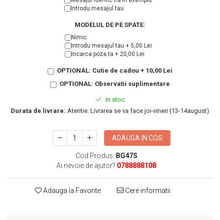
Mesajul identic ca in exemplu
KIA
Introdu mesajul tau
Cadouri pentru parinti de Craciun
Pentru
MODELUL DE PE SPATE:
Dupa varsta
Auto
Nimic
Nou nascuti
Moto
Introdu mesajul tau + 5,00 Lei
Incarca poza ta + 20,00 Lei
1 an
Chei auto
18 ani
Cuplu
OPTIONAL: Cutie de cadou + 10,00 Lei
25 ani
Pentru iubit
OPTIONAL: Observatii suplimentare
30 ani
Pentru mama
In stoc
40 ani
Pentru tata
Durata de livrare:
Atentie: Livrarea se va face joi-vineri (13-14august)
50 ani
Echipe de fotbal
60 ani
Brelocuri cu mesaje amuzante
ADAUGA IN COS
Cod Produs:
BG47S
Ai nevoie de ajutor?
0788888108
Adauga la Favorite
Cere informatii