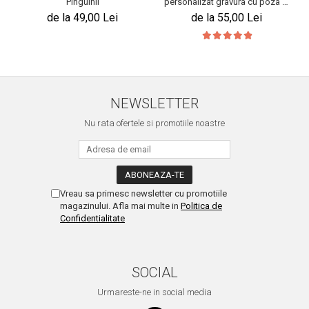
Pinguinii
personalizat gravura cu poza si
mesaj – Suntem parte din tine si
de la 49,00 Lei
de la 55,00 Lei
tu parte din noi
NEWSLETTER
Nu rata ofertele si promotiile noastre
Vreau sa primesc newsletter cu promotiile
magazinului. Afla mai multe in
Politica de
Confidentialitate
SOCIAL
Urmareste-ne in social media