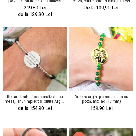
poza, cu bilute onix - stainless
poza, bilute onix - stainless steel
KIA
steel
219,80 Lei
de la 109,90 Lei
Cadouri pentru parinti de Craciun
Pentru
de la 129,90 Lei
Dupa varsta
Auto
Nou nascuti
Moto
1 an
Chei auto
18 ani
Cuplu
25 ani
Pentru iubit
30 ani
Pentru mama
40 ani
Pentru tata
50 ani
Echipe de fotbal
60 ani
Brelocuri cu mesaje amuzante
Bratara barbati personalizata cu
Bratara argint personalizata cu
mesaj, snur impletit si bilute Argint
poza, mix jad (17 mm)
(19 mm)
de la 154,90 Lei
159,90 Lei