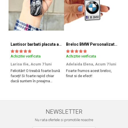
Lantisor barbati placuta army (inox)
Breloc BMW Personalizat cu Marca si Numarul Masinii
Achizitie verificata
Achizitie verificata
Achi
Larisa Ilie,
Acum 7 luni
Adelaida Elena,
Acum 7 luni
Tib
Felicitări! O treabă foarte bună
Foarte frumos acest breloc,
Am 
faceți! Si foarte rapid chiar
finut si de efect!
iesi
dacă suntem în preajma
rapi
sărbătorilor!! Mulțumesc!
Succ
NEWSLETTER
Nu rata ofertele si promotiile noastre