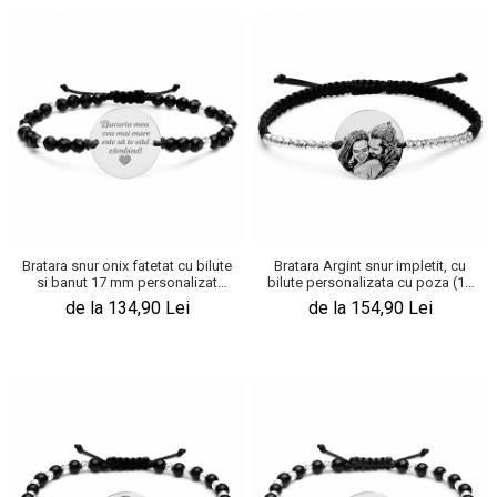
Bratara snur onix fatetat cu bilute
Bratara Argint snur impletit, cu
si banut 17 mm personalizat
bilute personalizata cu poza (17
gravura text Argint
mm)
de la 134,90 Lei
de la 154,90 Lei