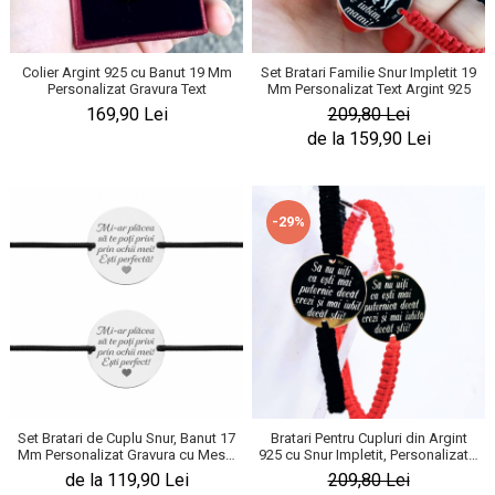
Colier Argint 925 cu Banut 19 Mm
Set Bratari Familie Snur Impletit 19
Personalizat Gravura Text
Mm Personalizat Text Argint 925
169,90 Lei
209,80 Lei
de la 159,90 Lei
-29%
Set Bratari de Cuplu Snur, Banut 17
Bratari Pentru Cupluri din Argint
Mm Personalizat Gravura cu Mesaj
925 cu Snur Impletit, Personalizate,
Argint 925
Gravura 17 Mm – Sa Nu Uiti!
de la 119,90 Lei
209,80 Lei