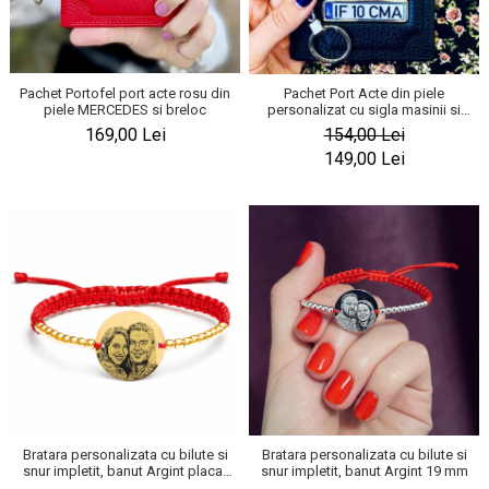
Pachet Portofel port acte rosu din
Pachet Port Acte din piele
piele MERCEDES si breloc
personalizat cu sigla masinii si
breloc
169,00 Lei
154,00 Lei
149,00 Lei
Bratara personalizata cu bilute si
Bratara personalizata cu bilute si
snur impletit, banut Argint placat
snur impletit, banut Argint 19 mm
cu aur 19 mm