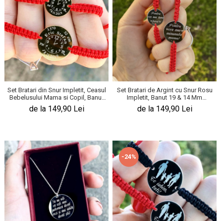
Set Bratari din Snur Impletit, Ceasul
Set Bratari de Argint cu Snur Rosu
Bebelusului Mama si Copil, Banut
Impletit, Banut 19 & 14 Mm
19 & 14 Mm Personalizat Gravura
Personalizat Gravura Text Argint
de la 149,90 Lei
de la 149,90 Lei
Argint 925
925
-24%