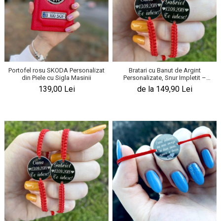
Portofel rosu SKODA Personalizat
Bratari cu Banut de Argint
din Piele cu Sigla Masinii
Personalizate, Snur Impletit –
Cuplu
139,00 Lei
de la 149,90 Lei