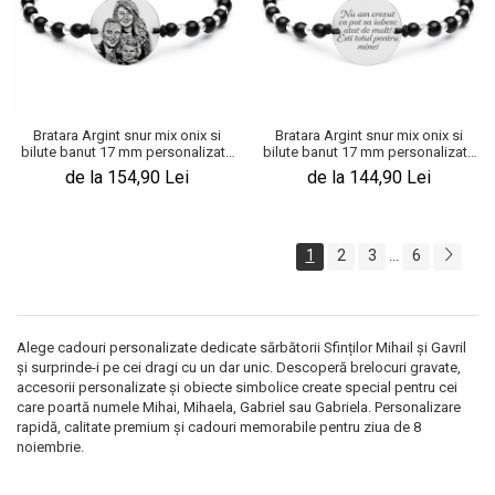
Bratara Argint snur mix onix si
Bratara Argint snur mix onix si
bilute banut 17 mm personalizata
bilute banut 17 mm personalizata
cu poza
cu mesaj
de la 154,90 Lei
de la 144,90 Lei
1
2
3
6
...
Alege cadouri personalizate dedicate sărbătorii Sfinților Mihail și Gavril
și surprinde-i pe cei dragi cu un dar unic. Descoperă brelocuri gravate,
accesorii personalizate și obiecte simbolice create special pentru cei
care poartă numele Mihai, Mihaela, Gabriel sau Gabriela. Personalizare
rapidă, calitate premium și cadouri memorabile pentru ziua de 8
noiembrie.