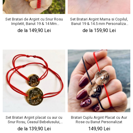
Set Bratari de Argint cu Snur Rosu
Set Bratari Argint Mama si Copilul,
Impletit, Banut 19 & 14 Mm
Banut 19 & 14.5 mm Personalizat
Personalizat Gravura Text Argint
Gravura Foto
de la 149,90 Lei
de la 159,90 Lei
925
Set Bratari Argint placat cu aur cu
Bratari Cuplu Argint Placat cu Aur
Snur Rosu, Ceasul Bebelusului,
Rose cu Banut Personalizat
Banut 19 & 14 Mm
de la 139,90 Lei
149,90 Lei