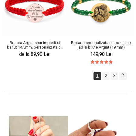
Bratara Argint snur impletit si
Bratara personalizata cu poza, mix
banut 14.5mm, personalizata cu
jad si bilute Argint (19 mm)
text
de la 89,90 Lei
149,90 Lei
1
2
3