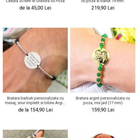
Casuta 30 Mm si Gravura cu Poza
cu poza si banut 19 mm.
KIA
de la 45,00 Lei
219,90 Lei
Cadouri pentru parinti de Craciun
Pentru
Dupa varsta
Auto
Nou nascuti
Moto
1 an
Chei auto
18 ani
Cuplu
25 ani
Pentru iubit
30 ani
Pentru mama
40 ani
Pentru tata
50 ani
Echipe de fotbal
60 ani
Brelocuri cu mesaje amuzante
Bratara barbati personalizata cu
Bratara argint personalizata cu
mesaj, snur impletit si bilute Argint
poza, mix jad (17 mm)
(19 mm)
de la 154,90 Lei
159,90 Lei