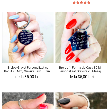
Breloc Gravat Personalizat cu
Breloc in Forma de Casa 30 Mm
Banut 25 Mm, Gravura Text – Cand
Personalizat Gravura cu Mesaj –
Iubirea
Nu Te Vad Zilnic
de la 35,00 Lei
de la 35,00 Lei