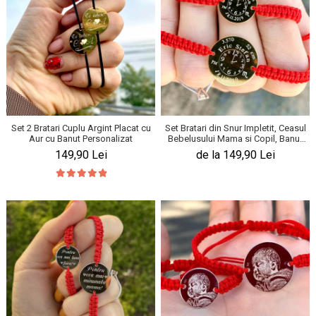
Set 2 Bratari Cuplu Argint Placat cu
Set Bratari din Snur Impletit, Ceasul
Aur cu Banut Personalizat
Bebelusului Mama si Copil, Banut
19 & 14 Mm Personalizat Gravura
149,90 Lei
de la 149,90 Lei
Argint 925