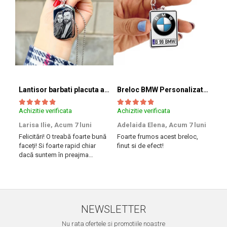
Lantisor barbati placuta army (inox)
Breloc BMW Personalizat cu Marca si Numarul Masinii
Achizitie verificata
Achizitie verificata
Achi
Larisa Ilie,
Acum 7 luni
Adelaida Elena,
Acum 7 luni
Tib
Felicitări! O treabă foarte bună
Foarte frumos acest breloc,
Am 
faceți! Si foarte rapid chiar
finut si de efect!
iesi
dacă suntem în preajma
rapi
sărbătorilor!! Mulțumesc!
Succ
NEWSLETTER
Nu rata ofertele si promotiile noastre