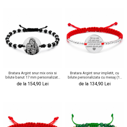
Bratara Argint snur mix onix si
Bratara Argint snur impletit, cu
bilute banut 17 mm personalizata
bilute personalizata cu mesaj (17
cu poza
mm)
de la 154,90 Lei
de la 134,90 Lei