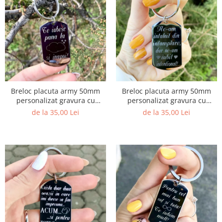
Breloc placuta army 50mm
Breloc placuta army 50mm
personalizat gravura cu
personalizat gravura cu
mesaj- Te iubesc pana la nori!
mesaj- Ne-am intalnit din
de la 35,00 Lei
de la 35,00 Lei
intamplare