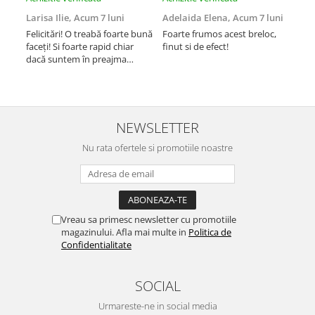
Larisa Ilie,
Acum 7 luni
Adelaida Elena,
Acum 7 luni
Tib
Felicitări! O treabă foarte bună
Foarte frumos acest breloc,
Am 
faceți! Si foarte rapid chiar
finut si de efect!
iesi
dacă suntem în preajma
rapi
sărbătorilor!! Mulțumesc!
Suc
NEWSLETTER
Nu rata ofertele si promotiile noastre
Vreau sa primesc newsletter cu promotiile
magazinului. Afla mai multe in
Politica de
Confidentialitate
SOCIAL
Urmareste-ne in social media