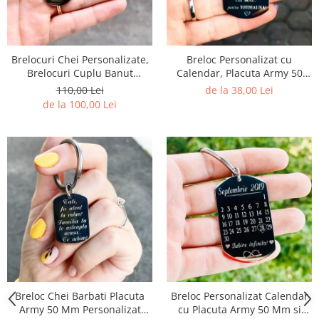
Brelocuri Chei Personalizate,
Breloc Personalizat cu
Brelocuri Cuplu Banut
Calendar, Placuta Army 50
Personalizate Gravura Mesaj
Mm cu Gravura – Model
110,00 Lei
de la 38,00 Lei
Calendar
de la 100,00 Lei
Breloc Chei Barbati Placuta
Breloc Personalizat Calendar
Army 50 Mm Personalizat
cu Placuta Army 50 Mm si