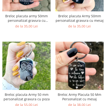
Breloc placuta army 50mm
Breloc placuta Army 50mm
personalizat gravura cu
personalizat gravura cu mesaj
mesaj- Exista doua ocazii
de la 35,00 Lei
de la 35,00 Lei
Breloc placuta Army 50 mm
Breloc Army Placuta 50 Mm
personalizat gravura cu poza
Personalizat cu mesaj
de la 55,00 Lei
de la 38,00 Lei