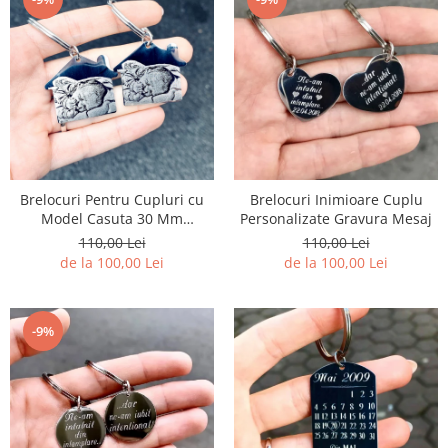
Brelocuri Pentru Cupluri cu
Brelocuri Inimioare Cuplu
Model Casuta 30 Mm
Personalizate Gravura Mesaj
Personalizate Gravura cu Poza
110,00 Lei
110,00 Lei
de la 100,00 Lei
de la 100,00 Lei
-9%