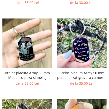
Gravura cu Mesaj – Tati fii
Gravura – Iubire Infinita
de la 35,00 Lei
de la 38,00 Lei
Atent
Breloc placuta Army 50 mm
Breloc placuta Army 50 mm
Model cu poza si mesaj
personalizat gravura cu mesaj
– Cand e de la Dumnezeu
de la 55,00 Lei
de la 35,00 Lei