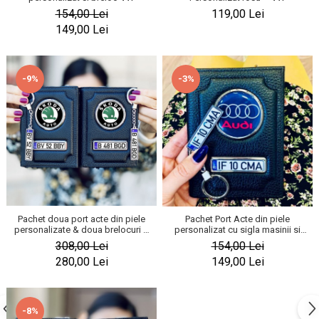
KIA
154,00 Lei
119,00 Lei
Cadouri pentru parinti de Craciun
Pentru
149,00 Lei
Dupa varsta
Auto
Nou nascuti
Moto
-3%
-9%
1 an
Chei auto
18 ani
Cuplu
25 ani
Pentru iubit
30 ani
Pentru mama
40 ani
Pentru tata
50 ani
Echipe de fotbal
60 ani
Brelocuri cu mesaje amuzante
Pachet doua port acte din piele
Pachet Port Acte din piele
personalizate & doua brelocuri –
personalizat cu sigla masinii si
SKODA
breloc
308,00 Lei
154,00 Lei
280,00 Lei
149,00 Lei
-8%