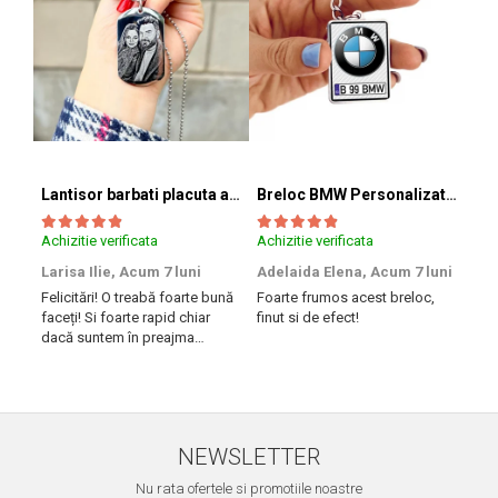
Lantisor barbati placuta army (inox)
Breloc BMW Personalizat cu Marca si Numarul Masinii
Achizitie verificata
Achizitie verificata
Achi
Larisa Ilie,
Acum 7 luni
Adelaida Elena,
Acum 7 luni
Tib
Felicitări! O treabă foarte bună
Foarte frumos acest breloc,
Am 
faceți! Si foarte rapid chiar
finut si de efect!
iesi
dacă suntem în preajma
rapi
sărbătorilor!! Mulțumesc!
Succ
NEWSLETTER
Nu rata ofertele si promotiile noastre