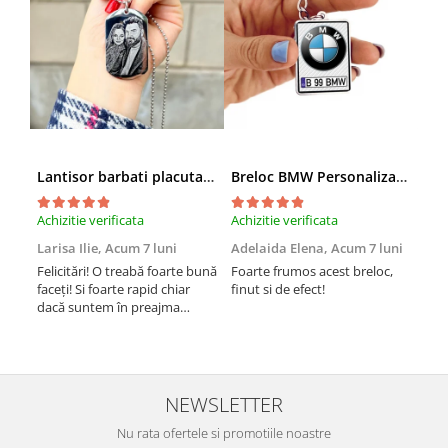
Lantisor barbati placuta army (inox)
Breloc BMW Personalizat cu Marca si Numarul Masinii
Achizitie verificata
Achizitie verificata
Achi
Larisa Ilie,
Acum 7 luni
Adelaida Elena,
Acum 7 luni
Tib
Felicitări! O treabă foarte bună
Foarte frumos acest breloc,
Am 
faceți! Si foarte rapid chiar
finut si de efect!
iesi
dacă suntem în preajma
rapi
sărbătorilor!! Mulțumesc!
Suc
NEWSLETTER
Nu rata ofertele si promotiile noastre