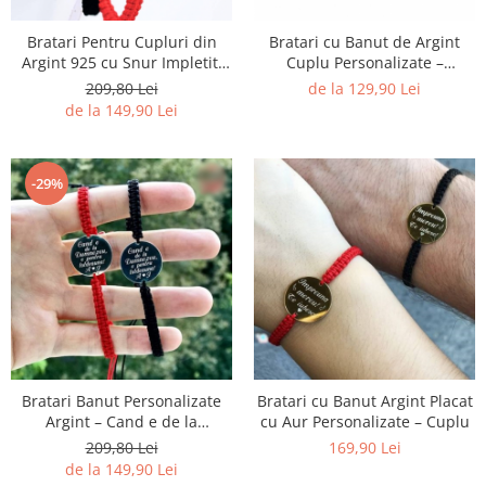
Bratari Pentru Cupluri din
Bratari cu Banut de Argint
Argint 925 cu Snur Impletit,
Cuplu Personalizate –
Personalizate, Gravura 17 Mm
Impreuna mereu!
209,80 Lei
de la 129,90 Lei
– Sa Nu Uiti!
de la 149,90 Lei
-29%
Bratari Banut Personalizate
Bratari cu Banut Argint Placat
Argint – Cand e de la
cu Aur Personalizate – Cuplu
Dumnezeu!
209,80 Lei
169,90 Lei
de la 149,90 Lei