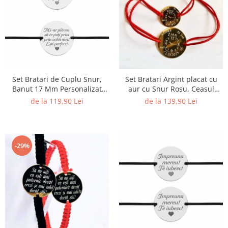
Set Bratari de Cuplu Snur,
Set Bratari Argint placat cu
Banut 17 Mm Personalizat
aur cu Snur Rosu, Ceasul
Gravura cu Mesaj Argint 925
Bebelusului, Banut 19 & 14
de la 119,90 Lei
de la 139,90 Lei
Mm
-29%