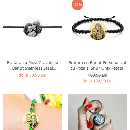
-21%
Bratara cu Banut Personalizat
Bratara cu Poza Gravata si
cu Poza si Snur Onix Fatetat
Banut Stainless Steel
(17 mm)
Personalizat
169,90 Lei
de la 59,90 Lei
de la 134,90 Lei