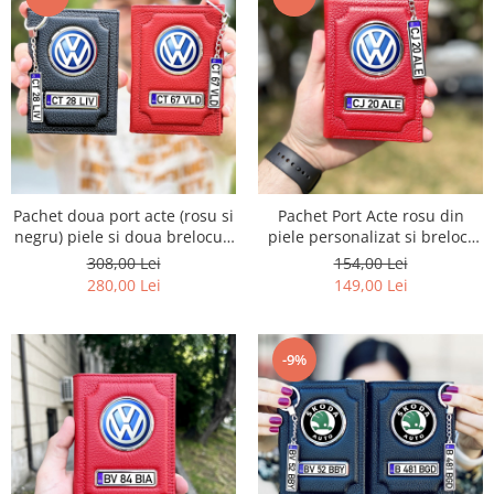
Pachet doua port acte (rosu si
Pachet Port Acte rosu din
negru) piele si doua brelocuri
piele personalizat si breloc-
– VW
VW
308,00 Lei
154,00 Lei
280,00 Lei
149,00 Lei
-9%