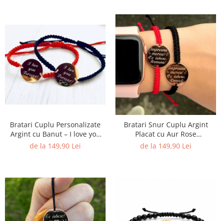
Bratari Cuplu Personalizate
Bratari Snur Cuplu Argint
Argint cu Banut – I love you
Placat cu Aur Rose
forever!
Personalizate
de la 149,90 Lei
de la 149,90 Lei