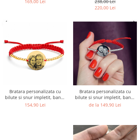
169,00 Lei
238,00 Lei
220,00 Lei
Bratara personalizata cu
Bratara personalizata cu
bilute si snur impletit, banut
bilute si snur impletit, banut
Argint placat cu aur 19 mm
Argint 19 mm
154,90 Lei
de la 149,90 Lei