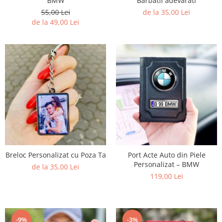
BMW
Barbatii adevarati
55,00 Lei
de la 35,00 Lei
de la 49,00 Lei
Breloc Personalizat cu Poza Ta
Port Acte Auto din Piele
Personalizat – BMW
de la 35,00 Lei
119,00 Lei
-9%
-3%