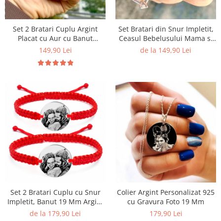
Set 2 Bratari Cuplu Argint
Set Bratari din Snur Impletit,
Placat cu Aur cu Banut
Ceasul Bebelusului Mama si
Personalizat
Copil, Banut 19 & 14 Mm
149,90 Lei
de la 149,90 Lei
Personalizat Gravura Argint
925
Set 2 Bratari Cuplu cu Snur
Colier Argint Personalizat 925
Impletit, Banut 19 Mm Argint
cu Gravura Foto 19 Mm
925 Personalizat Gravura Foto
de la 179,90 Lei
179,90 Lei