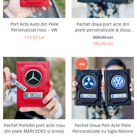
Port Acte Auto din Piele
Pachet doua port acte din
Personalizat rosu – VW
piele personalizate & doua
brelocuri – SKODA
119,00 Lei
308,00 Lei
280,00 Lei
-8%
Pachet Portofel port acte rosu
Pachet Doua Port Acte Piele
din piele MERCEDES si breloc
Personalizate cu Sigla Masinii