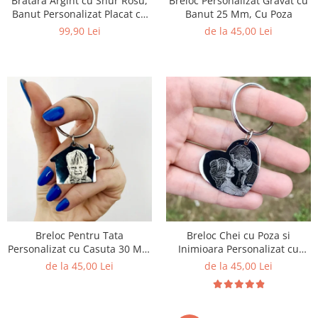
Bratara Argint cu Snur Rosu,
Breloc Personalizat Gravat cu
KIA
Banut Personalizat Placat cu
Banut 25 Mm, Cu Poza
Cadouri pentru parinti de Craciun
Pentru
Aur
99,90 Lei
de la 45,00 Lei
Dupa varsta
Auto
Nou nascuti
Moto
1 an
Chei auto
18 ani
Cuplu
25 ani
Pentru iubit
30 ani
Pentru mama
40 ani
Pentru tata
50 ani
Echipe de fotbal
60 ani
Brelocuri cu mesaje amuzante
Breloc Pentru Tata
Breloc Chei cu Poza si
Personalizat cu Casuta 30 Mm
Inimioara Personalizat cu
si Gravura cu Poza
Gravura
de la 45,00 Lei
de la 45,00 Lei