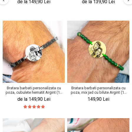
de la 149,90 Lei
de la 139,90 Lei
Bratara barbati personalizata cu
Bratara barbati personalizata cu
poza, cubulete hematit Argint (19
poza, mix jad cu bilute Argint (19
mm)
mm)
de la 149,90 Lei
149,90 Lei