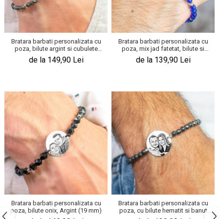
Bratara barbati personalizata cu
Bratara barbati personalizata cu
poza, bilute argint si cubulete
poza, mix jad fatetat, bilute si
hematit (19mm)
banut (19 mm)
de la 149,90 Lei
de la 139,90 Lei
Bratara barbati personalizata cu
Bratara barbati personalizata cu
poza, bilute onix, Argint (19 mm)
poza, cu bilute hematit si banut
Argint (19 mm)