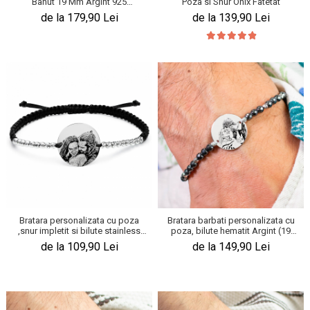
Banut 19 Mm Argint 925
Poza si Snur Onix Fatetat
KIA
Personalizat Gravura Foto
de la 179,90 Lei
de la 139,90 Lei
Cadouri pentru parinti de Craciun
Pentru
Dupa varsta
Auto
Nou nascuti
Moto
1 an
Chei auto
18 ani
Cuplu
25 ani
Pentru iubit
30 ani
Pentru mama
40 ani
Pentru tata
50 ani
Echipe de fotbal
60 ani
Brelocuri cu mesaje amuzante
Bratara personalizata cu poza
Bratara barbati personalizata cu
,snur impletit si bilute stainless
poza, bilute hematit Argint (19
steel (19 mm)
mm)
de la 109,90 Lei
de la 149,90 Lei