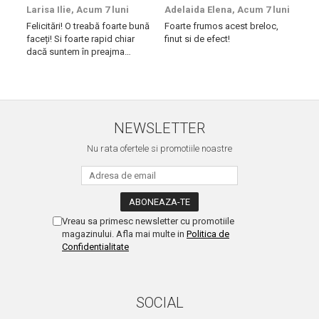
Larisa Ilie,
Acum 7 luni
Adelaida Elena,
Acum 7 luni
Tib
Felicitări! O treabă foarte bună
Foarte frumos acest breloc,
Am 
faceți! Si foarte rapid chiar
finut si de efect!
iesi
dacă suntem în preajma
rapi
sărbătorilor!! Mulțumesc!
Succ
NEWSLETTER
Nu rata ofertele si promotiile noastre
Vreau sa primesc newsletter cu promotiile
magazinului. Afla mai multe in
Politica de
Confidentialitate
SOCIAL