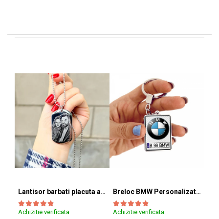
Lantisor barbati placuta army (inox)
Breloc BMW Personalizat cu Marca si Numarul Masinii
Achizitie verificata
Achizitie verificata
Achi