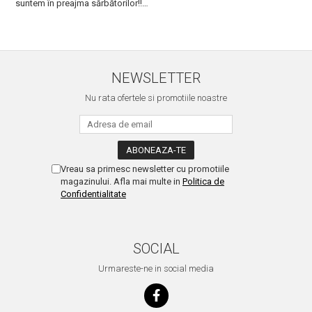
suntem în preajma sărbătorilor!!
S
Mulțumesc!
c
NEWSLETTER
Nu rata ofertele si promotiile noastre
Vreau sa primesc newsletter cu promotiile
magazinului. Afla mai multe in
Politica de
Confidentialitate
SOCIAL
Urmareste-ne in social media