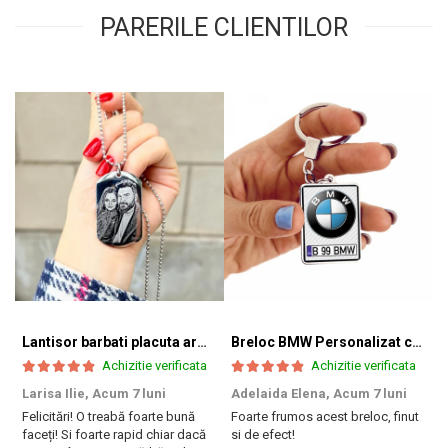
PARERILE CLIENTILOR
Lantisor barbati placuta army (inox)
Breloc BMW Personalizat cu Marca si Numarul Masinii
Achizitie verificata
Achizitie verificata
Larisa Ilie,
Acum 7 luni
Adelaida Elena,
Acum 7 luni
T
Felicitări! O treabă foarte bună
Foarte frumos acest breloc, finut
A
faceți! Si foarte rapid chiar dacă
si de efect!
f