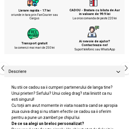
CADOU - Bratara cu biluta de Aur
Livrare rapida - 17 lei
in valoare de 99.9 lei
oriunde in tara prin FanCourier sau
Cargus
La orice comanda de peste 220 lei
Ai nevoie de ajutor?
Transport gratuit
Contacteaza-ne!
la comenzi mai mari de 250 lei
Suport telefonic sau WhatsApp
Descriere
Nu stii ce cadou sa ii cumperi partenerului de langa tine?
Unui prieten? Sefului? Unui coleg drag? stai linistit ca nu
esti singurul!
Cu toții am avut momente in viata noastra cand se apropia
ziua cuiva drag si nu stiam efectiv ce cadou sa ii oferim
pentru a pune un zambet pe chipul lui.
De ce sa alegi un breloc personalizat?