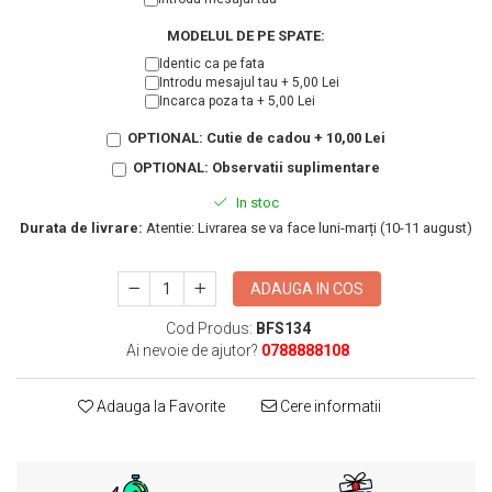
KIA
Cadouri pentru parinti de Craciun
Pentru
MODELUL DE PE SPATE:
Dupa varsta
Identic ca pe fata
Auto
Introdu mesajul tau + 5,00 Lei
Nou nascuti
Moto
Incarca poza ta + 5,00 Lei
1 an
Chei auto
OPTIONAL: Cutie de cadou + 10,00 Lei
18 ani
Cuplu
OPTIONAL: Observatii suplimentare
25 ani
Pentru iubit
In stoc
30 ani
Pentru mama
Durata de livrare:
Atentie: Livrarea se va face luni-marți (10-11 august)
40 ani
Pentru tata
50 ani
Echipe de fotbal
ADAUGA IN COS
60 ani
Brelocuri cu mesaje amuzante
Cod Produs:
BFS134
Ai nevoie de ajutor?
0788888108
Adauga la Favorite
Cere informatii