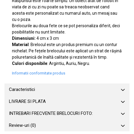
Raspunsul este foarte simplu. Un obiect atat de folosit in
viata de zi cu zi nu poate sa treaca neobservat cand
acesta este personalizat cu numarul auto, un mesaj sau
cu o poza.
Brelocurile au doua fete ce se pot personaliza diferit, deci
posibilitatile nu sunt limitate.
Dimensiuni:
4 cm x 3 cm
Material
: Brelocul este un produs premium cu un contur
nichelat. Pe fețele brelocului este aplicat un strat de rășină
poliuretanică de înaltă calitate și rezistentă în timp.
Culori disponibile
: Argintiu, Auriu, Negru.
Informatii conformitate produs
Caracteristici
LIVRARE SI PLATA
INTREBARI FRECVENTE BRELOCURI FOTO:
Review-uri
(0)