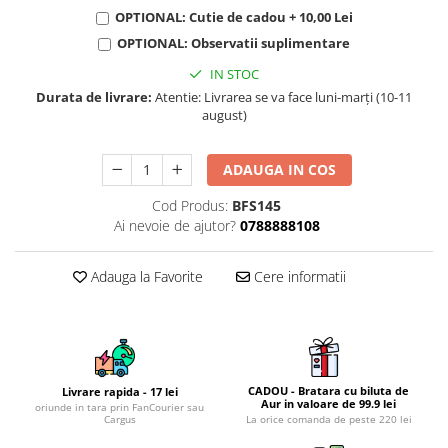
KIA
OPTIONAL: Cutie de cadou + 10,00 Lei
Cadouri pentru parinti de Craciun
Pentru
OPTIONAL: Observatii suplimentare
Dupa varsta
Auto
IN STOC
Nou nascuti
Moto
Durata de livrare:
Atentie: Livrarea se va face luni-marți (10-11
1 an
Chei auto
august)
18 ani
Cuplu
25 ani
Pentru iubit
ADAUGA IN COS
30 ani
Pentru mama
Cod Produs:
BFS145
40 ani
Pentru tata
Ai nevoie de ajutor?
0788888108
50 ani
Echipe de fotbal
60 ani
Brelocuri cu mesaje amuzante
Adauga la Favorite
Cere informatii
CADOU - Bratara cu biluta de
Livrare rapida - 17 lei
Aur in valoare de 99.9 lei
oriunde in tara prin FanCourier sau
Cargus
La orice comanda de peste 220 lei