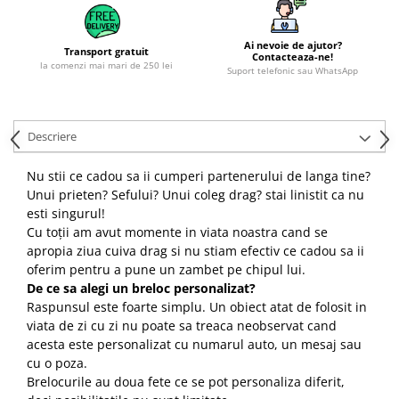
Ai nevoie de ajutor?
Transport gratuit
Contacteaza-ne!
la comenzi mai mari de 250 lei
Suport telefonic sau WhatsApp
Descriere
Nu stii ce cadou sa ii cumperi partenerului de langa tine?
Unui prieten? Sefului? Unui coleg drag? stai linistit ca nu
esti singurul!
Cu toții am avut momente in viata noastra cand se
apropia ziua cuiva drag si nu stiam efectiv ce cadou sa ii
oferim pentru a pune un zambet pe chipul lui.
De ce sa alegi un breloc personalizat?
Raspunsul este foarte simplu. Un obiect atat de folosit in
viata de zi cu zi nu poate sa treaca neobservat cand
acesta este personalizat cu numarul auto, un mesaj sau
cu o poza.
Brelocurile au doua fete ce se pot personaliza diferit,