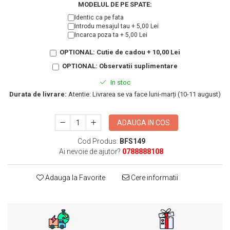
KIA
MODELUL DE PE SPATE:
Cadouri pentru parinti de Craciun
Pentru
Identic ca pe fata
Introdu mesajul tau + 5,00 Lei
Dupa varsta
Auto
Incarca poza ta + 5,00 Lei
Nou nascuti
Moto
OPTIONAL: Cutie de cadou + 10,00 Lei
1 an
Chei auto
OPTIONAL: Observatii suplimentare
18 ani
Cuplu
In stoc
25 ani
Pentru iubit
Durata de livrare:
Atentie: Livrarea se va face luni-marți (10-11 august)
30 ani
Pentru mama
40 ani
Pentru tata
ADAUGA IN COS
50 ani
Echipe de fotbal
60 ani
Cod Produs:
BFS149
Brelocuri cu mesaje amuzante
Ai nevoie de ajutor?
0788888108
Adauga la Favorite
Cere informatii