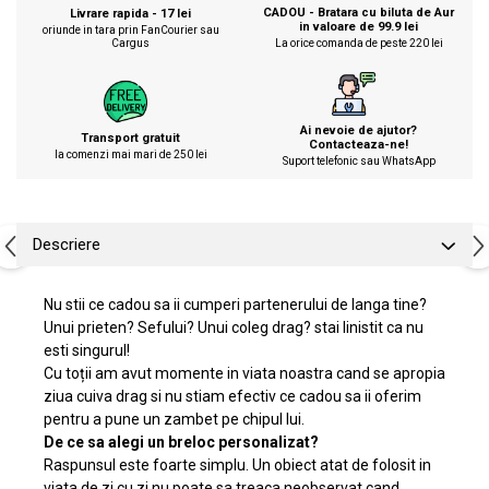
CADOU - Bratara cu biluta de Aur
Livrare rapida - 17 lei
in valoare de 99.9 lei
oriunde in tara prin FanCourier sau
Cargus
La orice comanda de peste 220 lei
Ai nevoie de ajutor?
Transport gratuit
Contacteaza-ne!
la comenzi mai mari de 250 lei
Suport telefonic sau WhatsApp
Descriere
Nu stii ce cadou sa ii cumperi partenerului de langa tine?
Unui prieten? Sefului? Unui coleg drag? stai linistit ca nu
esti singurul!
Cu toții am avut momente in viata noastra cand se apropia
ziua cuiva drag si nu stiam efectiv ce cadou sa ii oferim
pentru a pune un zambet pe chipul lui.
De ce sa alegi un breloc personalizat?
Raspunsul este foarte simplu. Un obiect atat de folosit in
viata de zi cu zi nu poate sa treaca neobservat cand