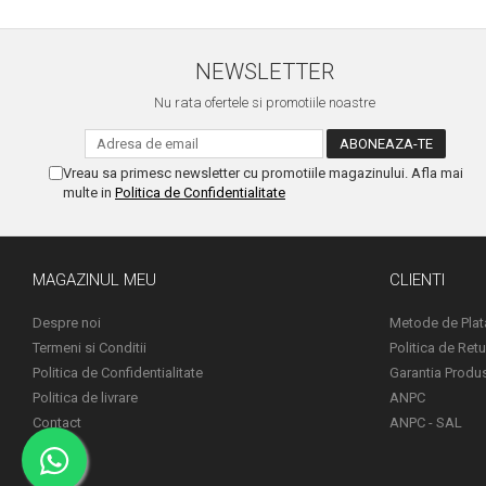
NEWSLETTER
Nu rata ofertele si promotiile noastre
Vreau sa primesc newsletter cu promotiile magazinului. Afla mai
multe in
Politica de Confidentialitate
MAGAZINUL MEU
CLIENTI
Despre noi
Metode de Plat
Termeni si Conditii
Politica de Retu
Politica de Confidentialitate
Garantia Produ
Politica de livrare
ANPC
Contact
ANPC - SAL