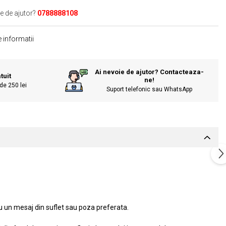
e de ajutor?
0788888108
 informatii
Ai nevoie de ajutor? Contacteaza-
tuit
ne!
de 250 lei
Suport telefonic sau WhatsApp
cu un mesaj din suflet sau poza preferata.