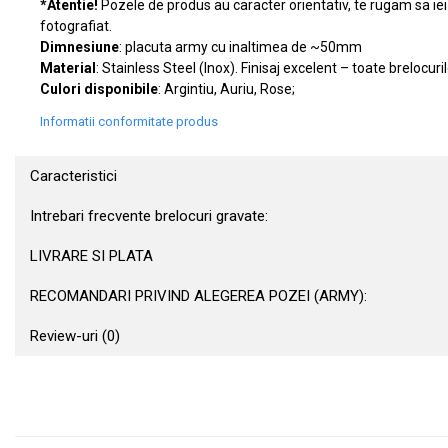
*Atentie!
Pozele de produs au caracter orientativ, te rugam sa iei i
fotografiat.
Dimnesiune
: placuta army cu inaltimea de ~50mm
Material
: Stainless Steel (Inox). Finisaj excelent – toate brelocuri
Culori disponibile
: Argintiu, Auriu, Rose;
Informatii conformitate produs
Caracteristici
Intrebari frecvente brelocuri gravate:
LIVRARE SI PLATA
RECOMANDARI PRIVIND ALEGEREA POZEI (ARMY):
Review-uri
(0)