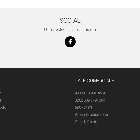
SOCIAL
Urmareste-ne in social media
DATE COMERCIALE
a
ATELIER ARIAVA
r
J2025095791004
selor
53076131
Aleea Craciunitelor
Galati, Galati