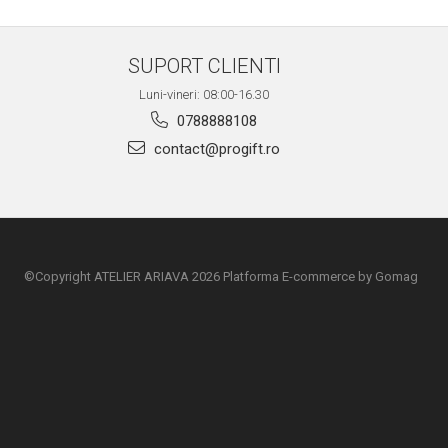
SUPORT CLIENTI
Luni-vineri: 08:00-16.30
0788888108
contact@progift.ro
©Copyright ATELIER ARIAVA 2026
Platforma E-commerce by Gomag