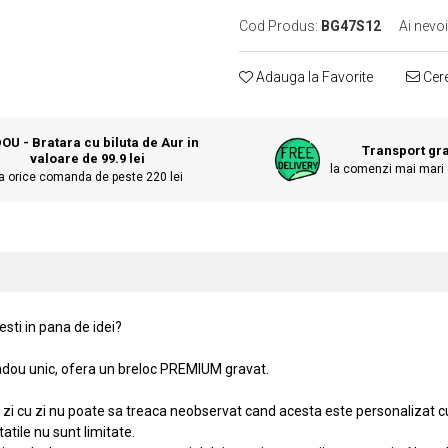
Cod Produs:
BG47S12
Ai nevoi
Adauga la Favorite
Cere
OU - Bratara cu biluta de Aur in
Transport gra
valoare de 99.9 lei
la comenzi mai mari 
a orice comanda de peste 220 lei
esti in pana de idei?
 cadou unic, ofera un breloc PREMIUM gravat.
de zi cu zi nu poate sa treaca neobservat cand acesta este personalizat 
tatile nu sunt limitate.