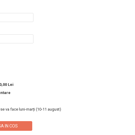
,00 Lei
entare
 se va face luni-marți (10-11 august)
A IN COS