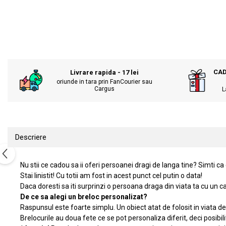
KIA
Cadouri pentru parinti de Craciun
Pentru
Dupa varsta
Auto
Nou nascuti
Moto
1 an
Chei auto
18 ani
Cuplu
CAD
Livrare rapida - 17 lei
oriunde in tara prin FanCourier sau
25 ani
Pentru iubit
Cargus
L
30 ani
Pentru mama
40 ani
Pentru tata
50 ani
Echipe de fotbal
60 ani
Descriere
Brelocuri cu mesaje amuzante
Nu stii ce cadou sa ii oferi persoanei dragi de langa tine? Simti ca 
Stai linistit! Cu totii am fost in acest punct cel putin o data!
Daca doresti sa iti surprinzi o persoana draga din viata ta cu un
De ce sa alegi un breloc personalizat?
Raspunsul este foarte simplu. Un obiect atat de folosit in viata 
Brelocurile au doua fete ce se pot personaliza diferit, deci posibili