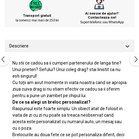
Ai nevoie de ajutor?
Transport gratuit
Contacteaza-ne!
la comenzi mai mari de 250 lei
Suport telefonic sau WhatsApp
Descriere
Nu stii ce cadou sa ii cumperi partenerului de langa tine?
Unui prieten? Sefului? Unui coleg drag? stai linistit ca nu
esti singurul!
Cu toții am avut momente in viata noastra cand se apropia
ziua cuiva drag si nu stiam efectiv ce cadou sa ii oferim
pentru a pune un zambet pe chipul lui.
De ce sa alegi un breloc personalizat?
Raspunsul este foarte simplu. Un obiect atat de folosit in
viata de zi cu zi nu poate sa treaca neobservat cand
acesta este personalizat cu numarul auto, un mesaj sau
cu o poza.
Brelocurile au doua fete ce se pot personaliza diferit, deci