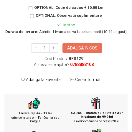
KIA
OPTIONAL: Cutie de cadou + 10,00 Lei
Cadouri pentru parinti de Craciun
Pentru
OPTIONAL: Observatii suplimentare
Dupa varsta
Auto
In stoc
Nou nascuti
Moto
Durata de livrare:
Atentie: Livrarea se va face luni-marți (10-11 august)
1 an
Chei auto
18 ani
Cuplu
ADAUGA IN COS
25 ani
Pentru iubit
30 ani
Pentru mama
Cod Produs:
BFS129
40 ani
Ai nevoie de ajutor?
0788888108
Pentru tata
50 ani
Echipe de fotbal
Adauga la Favorite
Cere informatii
60 ani
Brelocuri cu mesaje amuzante
CADOU - Bratara cu biluta de Aur
Livrare rapida - 17 lei
in valoare de 99.9 lei
oriunde in tara prin FanCourier sau
Cargus
La orice comanda de peste 220 lei