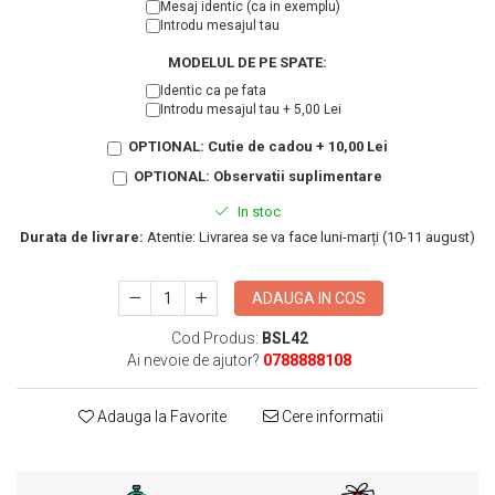
KIA
Mesaj identic (ca in exemplu)
Introdu mesajul tau
Cadouri pentru parinti de Craciun
Pentru
MODELUL DE PE SPATE:
Dupa varsta
Auto
Identic ca pe fata
Nou nascuti
Moto
Introdu mesajul tau + 5,00 Lei
1 an
Chei auto
OPTIONAL: Cutie de cadou + 10,00 Lei
18 ani
Cuplu
OPTIONAL: Observatii suplimentare
25 ani
Pentru iubit
In stoc
30 ani
Pentru mama
Durata de livrare:
Atentie: Livrarea se va face luni-marți (10-11 august)
40 ani
Pentru tata
50 ani
Echipe de fotbal
ADAUGA IN COS
60 ani
Brelocuri cu mesaje amuzante
Cod Produs:
BSL42
Ai nevoie de ajutor?
0788888108
Adauga la Favorite
Cere informatii