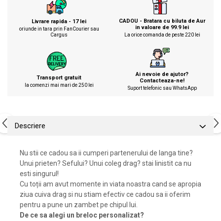
CADOU - Bratara cu biluta de Aur
Livrare rapida - 17 lei
in valoare de 99.9 lei
oriunde in tara prin FanCourier sau
Cargus
La orice comanda de peste 220 lei
Ai nevoie de ajutor?
Transport gratuit
Contacteaza-ne!
la comenzi mai mari de 250 lei
Suport telefonic sau WhatsApp
Descriere
Nu stii ce cadou sa ii cumperi partenerului de langa tine?
Unui prieten? Sefului? Unui coleg drag? stai linistit ca nu
esti singurul!
Cu toții am avut momente in viata noastra cand se apropia
ziua cuiva drag si nu stiam efectiv ce cadou sa ii oferim
pentru a pune un zambet pe chipul lui.
De ce sa alegi un breloc personalizat?