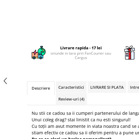
KIA
Cadouri pentru parinti de Craciun
Pentru
Dupa varsta
Auto
Nou nascuti
Moto
1 an
Chei auto
18 ani
Cuplu
Livrare rapida - 17 lei
25 ani
Pentru iubit
oriunde in tara prin FanCourier sau
Cargus
30 ani
Pentru mama
40 ani
Pentru tata
50 ani
Echipe de fotbal
60 ani
Brelocuri cu mesaje amuzante
Caracteristici
LIVRARE SI PLATA
Intr
Descriere
Review-uri
(4)
Nu stii ce cadou sa ii cumperi partenerului de langa
Unui coleg drag? stai linistit ca nu esti singurul!
Cu toții am avut momente in viata noastra cand se 
stiam efectiv ce cadou sa ii oferim pentru a pune u