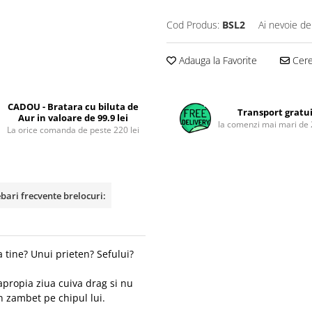
Cod Produs:
BSL2
Ai nevoie de
Adauga la Favorite
Cere 
CADOU - Bratara cu biluta de
Transport gratu
Aur in valoare de 99.9 lei
la comenzi mai mari de 
La orice comanda de peste 220 lei
ebari frecvente brelocuri:
 tine? Unui prieten? Sefului?
apropia ziua cuiva drag si nu
n zambet pe chipul lui.