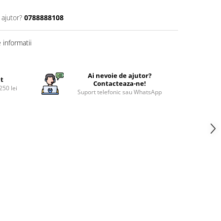
 ajutor?
0788888108
informatii
Ai nevoie de ajutor?
it
Contacteaza-ne!
250 lei
Suport telefonic sau WhatsApp