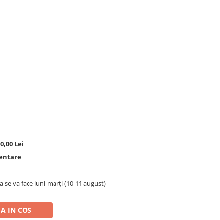
0,00 Lei
mentare
a se va face luni-marți (10-11 august)
A IN COS