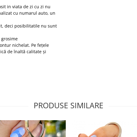
it in viata de zi cu zi nu
nalizat cu numarul auto, un
t, deci posibilitatile nu sunt
m grosime
ntur nichelat. Pe fețele
că de înaltă calitate și
PRODUSE SIMILARE