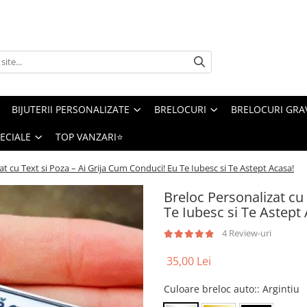
BIJUTERII PERSONALIZATE
BRELOCURI
BRELOCURI GRA
PECIALE
TOP VANZARI⭐
at cu Text si Poza – Ai Grija Cum Conduci! Eu Te Iubesc si Te Astept Acasa!
Breloc Personalizat cu
Te Iubesc si Te Astept
4 Review-uri
35,00 Lei
Culoare breloc auto:
: Argintiu