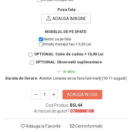
KIA
Cadouri pentru parinti de Craciun
Pentru
Poza fata:
Dupa varsta
ADAUGA IMAGINE
Auto
Nou nascuti
Moto
MODELUL DE PE SPATE:
1 an
Chei auto
Identic ca pe fata
18 ani
Cuplu
Introdu mesajul tau + 5,00 Lei
25 ani
Pentru iubit
OPTIONAL: Cutie de cadou + 10,00 Lei
30 ani
Pentru mama
OPTIONAL: Observatii suplimentare
40 ani
Pentru tata
In stoc
50 ani
Echipe de fotbal
Durata de livrare:
Atentie: Livrarea se va face luni-marți (10-11 august)
60 ani
Brelocuri cu mesaje amuzante
ADAUGA IN COS
Cod Produs:
BSL44
Ai nevoie de ajutor?
0788888108
Adauga la Favorite
Cere informatii