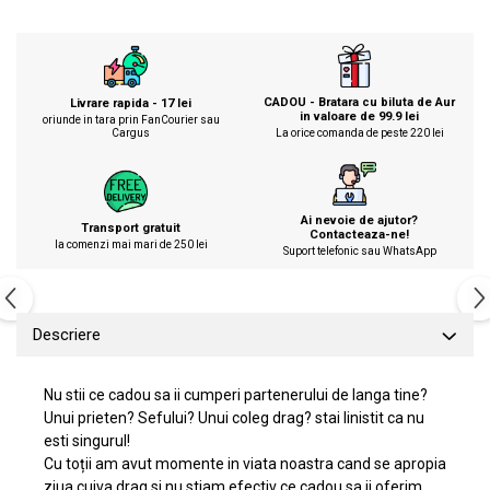
CADOU - Bratara cu biluta de Aur
Livrare rapida - 17 lei
in valoare de 99.9 lei
oriunde in tara prin FanCourier sau
Cargus
La orice comanda de peste 220 lei
Ai nevoie de ajutor?
Transport gratuit
Contacteaza-ne!
la comenzi mai mari de 250 lei
Suport telefonic sau WhatsApp
Descriere
Nu stii ce cadou sa ii cumperi partenerului de langa tine?
Unui prieten? Sefului? Unui coleg drag? stai linistit ca nu
esti singurul!
Cu toții am avut momente in viata noastra cand se apropia
ziua cuiva drag si nu stiam efectiv ce cadou sa ii oferim