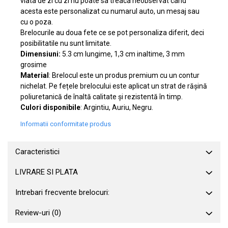
viata de zi cu zi nu poate sa treaca neobservat cand
acesta este personalizat cu numarul auto, un mesaj sau
cu o poza.
Brelocurile au doua fete ce se pot personaliza diferit, deci
posibilitatile nu sunt limitate.
Dimensiuni:
5.3 cm lungime, 1,3 cm inaltime, 3 mm
grosime
Material
: Brelocul este un produs premium cu un contur
nichelat. Pe fețele brelocului este aplicat un strat de rășină
poliuretanică de înaltă calitate și rezistentă în timp.
Culori disponibile
: Argintiu, Auriu, Negru.
Informatii conformitate produs
Caracteristici
LIVRARE SI PLATA
Intrebari frecvente brelocuri:
Review-uri
(0)