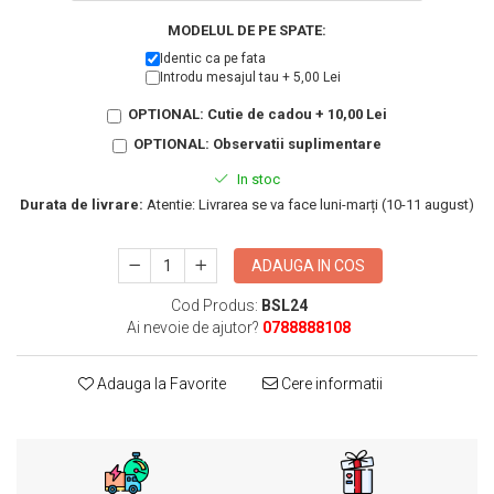
KIA
Cadouri pentru parinti de Craciun
MODELUL DE PE SPATE:
Pentru
Identic ca pe fata
Dupa varsta
Auto
Introdu mesajul tau + 5,00 Lei
Nou nascuti
Moto
OPTIONAL: Cutie de cadou + 10,00 Lei
1 an
Chei auto
OPTIONAL: Observatii suplimentare
18 ani
Cuplu
In stoc
25 ani
Pentru iubit
Durata de livrare:
Atentie: Livrarea se va face luni-marți (10-11 august)
30 ani
Pentru mama
40 ani
Pentru tata
ADAUGA IN COS
50 ani
Echipe de fotbal
60 ani
Brelocuri cu mesaje amuzante
Cod Produs:
BSL24
Ai nevoie de ajutor?
0788888108
Adauga la Favorite
Cere informatii