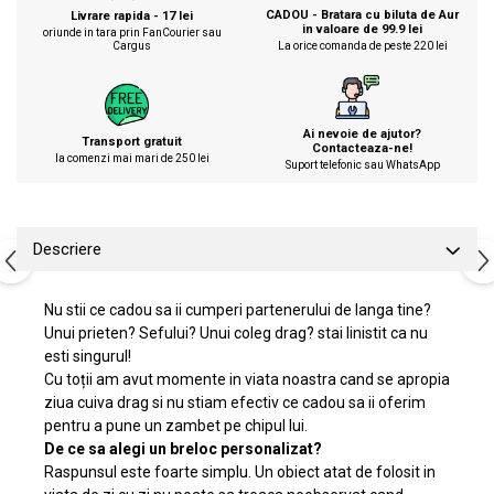
CADOU - Bratara cu biluta de Aur
Livrare rapida - 17 lei
in valoare de 99.9 lei
oriunde in tara prin FanCourier sau
Cargus
La orice comanda de peste 220 lei
Ai nevoie de ajutor?
Transport gratuit
Contacteaza-ne!
la comenzi mai mari de 250 lei
Suport telefonic sau WhatsApp
Descriere
Nu stii ce cadou sa ii cumperi partenerului de langa tine?
Unui prieten? Sefului? Unui coleg drag? stai linistit ca nu
esti singurul!
Cu toții am avut momente in viata noastra cand se apropia
ziua cuiva drag si nu stiam efectiv ce cadou sa ii oferim
pentru a pune un zambet pe chipul lui.
De ce sa alegi un breloc personalizat?
Raspunsul este foarte simplu. Un obiect atat de folosit in