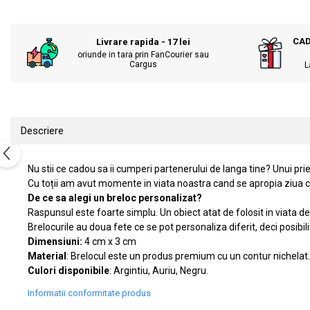
KIA
Cadouri pentru parinti de Craciun
Pentru
Dupa varsta
CAD
Livrare rapida - 17 lei
Auto
oriunde in tara prin FanCourier sau
Nou nascuti
Moto
Cargus
L
1 an
Chei auto
18 ani
Cuplu
25 ani
Pentru iubit
Descriere
30 ani
Pentru mama
40 ani
Pentru tata
Nu stii ce cadou sa ii cumperi partenerului de langa tine? Unui priet
50 ani
Echipe de fotbal
Cu toții am avut momente in viata noastra cand se apropia ziua cu
60 ani
Brelocuri cu mesaje amuzante
De ce sa alegi un breloc personalizat?
Raspunsul este foarte simplu. Un obiect atat de folosit in viata 
Brelocurile au doua fete ce se pot personaliza diferit, deci posibili
Dimensiuni:
4 cm x 3 cm
Material
: Brelocul este un produs premium cu un contur nichelat. P
Culori disponibile
: Argintiu, Auriu, Negru.
Informatii conformitate produs