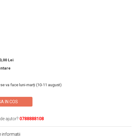
,00 Lei
entare
 se va face luni-marți (10-11 august)
A IN COS
 de ajutor?
0788888108
 informatii