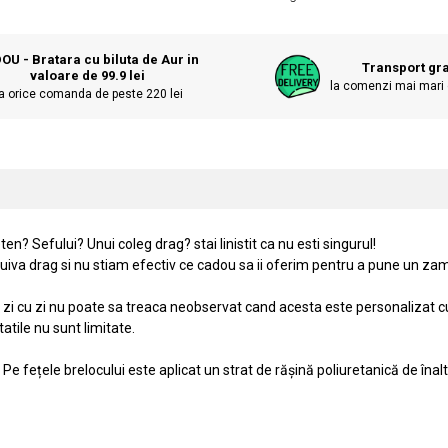
OU - Bratara cu biluta de Aur in
Transport gra
valoare de 99.9 lei
la comenzi mai mari 
a orice comanda de peste 220 lei
en? Sefului? Unui coleg drag? stai linistit ca nu esti singurul!
iva drag si nu stiam efectiv ce cadou sa ii oferim pentru a pune un zamb
de zi cu zi nu poate sa treaca neobservat cand acesta este personalizat
tatile nu sunt limitate.
e fețele brelocului este aplicat un strat de rășină poliuretanică de înaltă