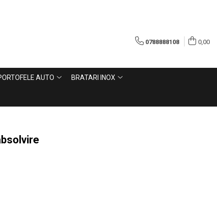
0788888108
0,00
PORTOFELE AUTO
BRATARI INOX
absolvire