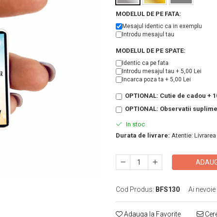
MODELUL DE PE FATA:
Mesajul identic ca in exemplu
Introdu mesajul tau
MODELUL DE PE SPATE:
Identic ca pe fata
Introdu mesajul tau + 5,00 Lei
Incarca poza ta + 5,00 Lei
OPTIONAL: Cutie de cadou + 10
OPTIONAL: Observatii suplim
In stoc
Durata de livrare:
Atentie: Livrarea
ADAUG
Cod Produs:
BFS130
Ai nevoie
Adauga la Favorite
Cere