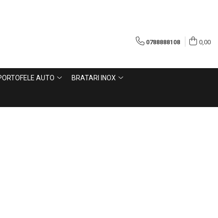
0788888108
0,00
PORTOFELE AUTO
BRATARI INOX