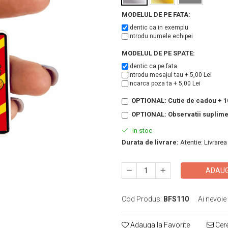
MODELUL DE PE FATA:
Identic ca in exemplu
Introdu numele echipei
MODELUL DE PE SPATE:
Identic ca pe fata
Introdu mesajul tau + 5,00 Lei
Incarca poza ta + 5,00 Lei
OPTIONAL: Cutie de cadou + 10
OPTIONAL: Observatii suplim
In stoc
Durata de livrare:
Atentie: Livrarea
ADAUG
Cod Produs:
BFS110
Ai nevoie
Adauga la Favorite
Cere