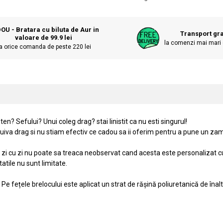
OU - Bratara cu biluta de Aur in
Transport gra
valoare de 99.9 lei
la comenzi mai mari 
a orice comanda de peste 220 lei
en? Sefului? Unui coleg drag? stai linistit ca nu esti singurul!
iva drag si nu stiam efectiv ce cadou sa ii oferim pentru a pune un zamb
de zi cu zi nu poate sa treaca neobservat cand acesta este personalizat
tatile nu sunt limitate.
e fețele brelocului este aplicat un strat de rășină poliuretanică de înaltă