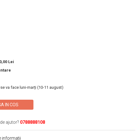
,00 Lei
entare
 se va face luni-marți (10-11 august)
A IN COS
 de ajutor?
0788888108
 informatii