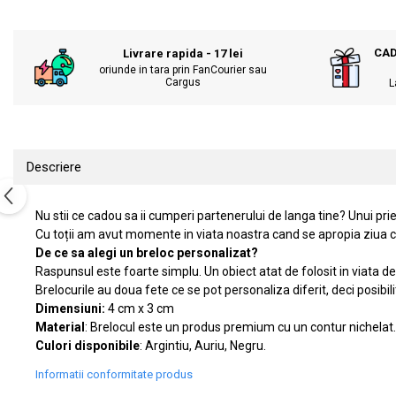
KIA
Cadouri pentru parinti de Craciun
Pentru
Dupa varsta
CAD
Livrare rapida - 17 lei
Auto
oriunde in tara prin FanCourier sau
Nou nascuti
Moto
Cargus
L
1 an
Chei auto
18 ani
Cuplu
25 ani
Pentru iubit
Descriere
30 ani
Pentru mama
40 ani
Pentru tata
Nu stii ce cadou sa ii cumperi partenerului de langa tine? Unui priet
50 ani
Echipe de fotbal
Cu toții am avut momente in viata noastra cand se apropia ziua cu
60 ani
Brelocuri cu mesaje amuzante
De ce sa alegi un breloc personalizat?
Raspunsul este foarte simplu. Un obiect atat de folosit in viata 
Brelocurile au doua fete ce se pot personaliza diferit, deci posibili
Dimensiuni:
4 cm x 3 cm
Material
: Brelocul este un produs premium cu un contur nichelat. P
Culori disponibile
: Argintiu, Auriu, Negru.
Informatii conformitate produs