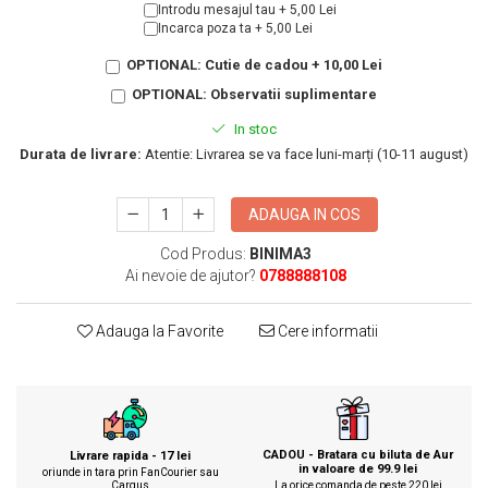
KIA
Introdu mesajul tau + 5,00 Lei
Cadouri pentru parinti de Craciun
Incarca poza ta + 5,00 Lei
Pentru
Dupa varsta
OPTIONAL: Cutie de cadou + 10,00 Lei
Auto
OPTIONAL: Observatii suplimentare
Nou nascuti
Moto
1 an
Chei auto
In stoc
18 ani
Cuplu
Durata de livrare:
Atentie: Livrarea se va face luni-marți (10-11 august)
25 ani
Pentru iubit
30 ani
Pentru mama
ADAUGA IN COS
40 ani
Pentru tata
Cod Produs:
BINIMA3
50 ani
Echipe de fotbal
Ai nevoie de ajutor?
0788888108
60 ani
Brelocuri cu mesaje amuzante
Adauga la Favorite
Cere informatii
CADOU - Bratara cu biluta de Aur
Livrare rapida - 17 lei
in valoare de 99.9 lei
oriunde in tara prin FanCourier sau
Cargus
La orice comanda de peste 220 lei