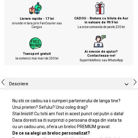
CADOU - Bratara cu biluta de Aur
Livrare rapida - 17 lei
in valoare de 99.9 lei
oriunde in tara prin FanCourier sau
Cargus
La orice comanda de peste 220 lei
Ai nevoie de ajutor?
Transport gratuit
Contacteaza-ne!
la comenzi mai mari de 250 lei
Suport telefonic sau WhatsApp
Descriere
Nu stii ce cadou sa ii cumperi partenerului de langa tine?
Unui prieten? Sefului? Unui coleg drag?
Stai linistit! Cu totii am fost in acest punct cel putin o data!
Daca doresti sa iti surprinzi o persoana draga din viata ta
cu un cadou unic, ofera un breloc PREMIUM gravat.
De ce sa alegi un breloc personalizat?