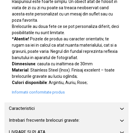
Raspunsul este foarte simplu. Un obiect atat de folosit in
viata de zi cu zi nu poate sa treaca neobservat cand
acesta este personalizat cu un mesaj din suflet sau cu
poza favorita.
Brelocurile au doua fete ce se pot personaliza diferit, deci
posibilitatile nu sunt limitate.
*Atentie!
Pozele de produs au caracter orientativ, te
rugam sa iei in calcul ca atat nuanta materialului, cat si a
gravurii, poate varia. Negrul din fundal reprezinta reflexia
banutului in aparatul de fotografiat.
Dimnesiune
: casuta cu inaltimea de 30mm
Material
: Stainless Steel (Inox). Finisaj excelent – toate
brelocurile gravate au luciu oglinda;
Culori disponibile
: Argintiu, Auriu, Rose;
Informatii conformitate produs
Caracteristici
Intrebari frecvente brelocuri gravate:
LIVRARE SI PLATA