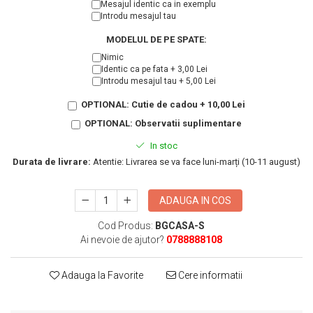
KIA
Mesajul identic ca in exemplu
Introdu mesajul tau
Cadouri pentru parinti de Craciun
Pentru
MODELUL DE PE SPATE:
Dupa varsta
Auto
Nimic
Nou nascuti
Moto
Identic ca pe fata + 3,00 Lei
1 an
Chei auto
Introdu mesajul tau + 5,00 Lei
18 ani
Cuplu
OPTIONAL: Cutie de cadou + 10,00 Lei
25 ani
Pentru iubit
OPTIONAL: Observatii suplimentare
30 ani
Pentru mama
In stoc
40 ani
Pentru tata
Durata de livrare:
Atentie: Livrarea se va face luni-marți (10-11 august)
50 ani
Echipe de fotbal
60 ani
Brelocuri cu mesaje amuzante
ADAUGA IN COS
Cod Produs:
BGCASA-S
Ai nevoie de ajutor?
0788888108
Adauga la Favorite
Cere informatii