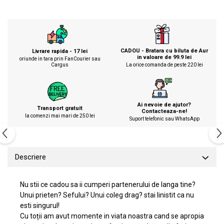
CADOU - Bratara cu biluta de Aur
Livrare rapida - 17 lei
in valoare de 99.9 lei
oriunde in tara prin FanCourier sau
Cargus
La orice comanda de peste 220 lei
Ai nevoie de ajutor?
Transport gratuit
Contacteaza-ne!
la comenzi mai mari de 250 lei
Suport telefonic sau WhatsApp
Descriere
Nu stii ce cadou sa ii cumperi partenerului de langa tine?
Unui prieten? Sefului? Unui coleg drag? stai linistit ca nu
esti singurul!
Cu toții am avut momente in viata noastra cand se apropia