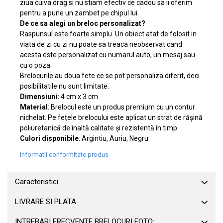
ziua cuiva drag si nu stiam efectiv ce cadou sa ii oferim
pentru a pune un zambet pe chipul lui.
De ce sa alegi un breloc personalizat?
Raspunsul este foarte simplu. Un obiect atat de folosit in
viata de zi cu zi nu poate sa treaca neobservat cand
acesta este personalizat cu numarul auto, un mesaj sau
cu o poza.
Brelocurile au doua fete ce se pot personaliza diferit, deci
posibilitatile nu sunt limitate.
Dimensiuni:
4 cm x 3 cm
Material
: Brelocul este un produs premium cu un contur
nichelat. Pe fețele brelocului este aplicat un strat de rășină
poliuretanică de înaltă calitate și rezistentă în timp.
Culori disponibile
: Argintiu, Auriu, Negru.
Informatii conformitate produs
Caracteristici
LIVRARE SI PLATA
INTREBARI FRECVENTE BRELOCURI FOTO: