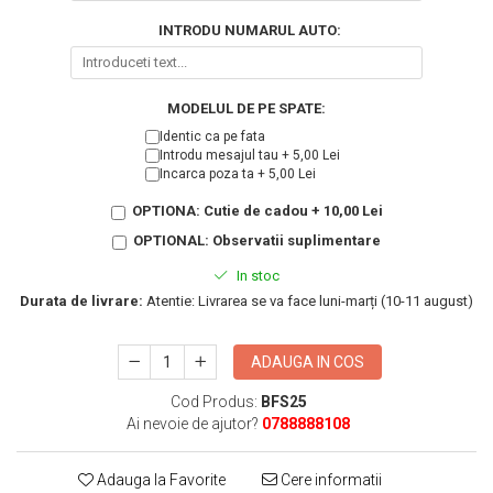
KIA
Cadouri pentru parinti de Craciun
INTRODU NUMARUL AUTO:
Pentru
Dupa varsta
Auto
Nou nascuti
Moto
MODELUL DE PE SPATE:
1 an
Chei auto
Identic ca pe fata
18 ani
Cuplu
Introdu mesajul tau + 5,00 Lei
Incarca poza ta + 5,00 Lei
25 ani
Pentru iubit
OPTIONA: Cutie de cadou + 10,00 Lei
30 ani
Pentru mama
40 ani
OPTIONAL: Observatii suplimentare
Pentru tata
50 ani
Echipe de fotbal
In stoc
60 ani
Durata de livrare:
Atentie: Livrarea se va face luni-marți (10-11 august)
Brelocuri cu mesaje amuzante
ADAUGA IN COS
Cod Produs:
BFS25
Ai nevoie de ajutor?
0788888108
Adauga la Favorite
Cere informatii