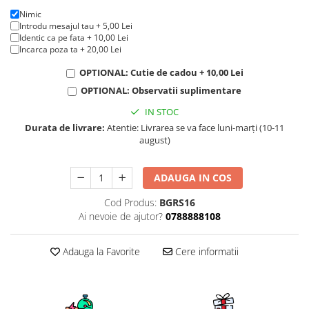
KIA
Nimic
Cadouri pentru parinti de Craciun
Pentru
Introdu mesajul tau + 5,00 Lei
Identic ca pe fata + 10,00 Lei
Dupa varsta
Auto
Incarca poza ta + 20,00 Lei
Nou nascuti
Moto
OPTIONAL: Cutie de cadou + 10,00 Lei
1 an
Chei auto
OPTIONAL: Observatii suplimentare
18 ani
Cuplu
IN STOC
25 ani
Pentru iubit
Durata de livrare:
Atentie: Livrarea se va face luni-marți (10-11
30 ani
Pentru mama
august)
40 ani
Pentru tata
50 ani
Echipe de fotbal
ADAUGA IN COS
60 ani
Brelocuri cu mesaje amuzante
Cod Produs:
BGRS16
Ai nevoie de ajutor?
0788888108
Adauga la Favorite
Cere informatii