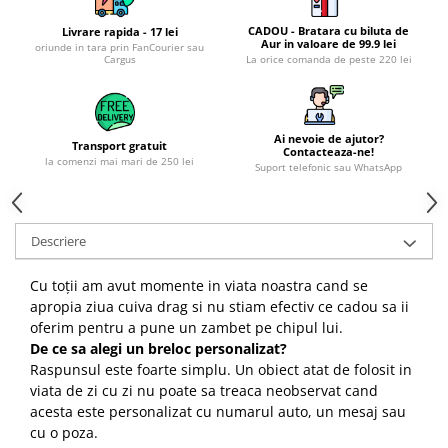
CADOU - Bratara cu biluta de
Livrare rapida - 17 lei
Aur in valoare de 99.9 lei
oriunde in tara prin FanCourier sau
Cargus
La orice comanda de peste 220 lei
Ai nevoie de ajutor?
Transport gratuit
Contacteaza-ne!
la comenzi mai mari de 250 lei
Suport telefonic sau WhatsApp
Descriere
Cu toții am avut momente in viata noastra cand se
apropia ziua cuiva drag si nu stiam efectiv ce cadou sa ii
oferim pentru a pune un zambet pe chipul lui.
De ce sa alegi un breloc personalizat?
Raspunsul este foarte simplu. Un obiect atat de folosit in
viata de zi cu zi nu poate sa treaca neobservat cand
acesta este personalizat cu numarul auto, un mesaj sau
cu o poza.