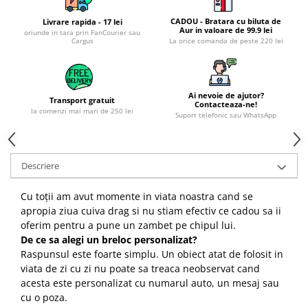
CADOU - Bratara cu biluta de
Livrare rapida - 17 lei
Aur in valoare de 99.9 lei
oriunde in tara prin FanCourier sau
Cargus
La orice comanda de peste 220 lei
Ai nevoie de ajutor?
Transport gratuit
Contacteaza-ne!
la comenzi mai mari de 250 lei
Suport telefonic sau WhatsApp
Descriere
Cu toții am avut momente in viata noastra cand se
apropia ziua cuiva drag si nu stiam efectiv ce cadou sa ii
oferim pentru a pune un zambet pe chipul lui.
De ce sa alegi un breloc personalizat?
Raspunsul este foarte simplu. Un obiect atat de folosit in
viata de zi cu zi nu poate sa treaca neobservat cand
acesta este personalizat cu numarul auto, un mesaj sau
cu o poza.