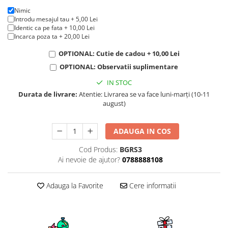
KIA
Nimic
Cadouri pentru parinti de Craciun
Pentru
Introdu mesajul tau + 5,00 Lei
Identic ca pe fata + 10,00 Lei
Dupa varsta
Auto
Incarca poza ta + 20,00 Lei
Nou nascuti
Moto
OPTIONAL: Cutie de cadou + 10,00 Lei
1 an
Chei auto
OPTIONAL: Observatii suplimentare
18 ani
Cuplu
IN STOC
25 ani
Pentru iubit
Durata de livrare:
Atentie: Livrarea se va face luni-marți (10-11
30 ani
Pentru mama
august)
40 ani
Pentru tata
50 ani
Echipe de fotbal
ADAUGA IN COS
60 ani
Brelocuri cu mesaje amuzante
Cod Produs:
BGRS3
Ai nevoie de ajutor?
0788888108
Adauga la Favorite
Cere informatii