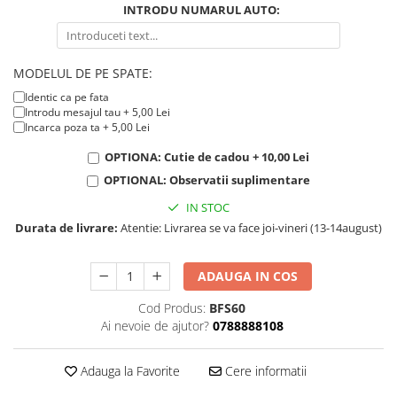
KIA
INTRODU NUMARUL AUTO:
Cadouri pentru parinti de Craciun
Pentru
Dupa varsta
Auto
MODELUL DE PE SPATE:
Nou nascuti
Moto
Identic ca pe fata
1 an
Chei auto
Introdu mesajul tau + 5,00 Lei
18 ani
Cuplu
Incarca poza ta + 5,00 Lei
25 ani
Pentru iubit
OPTIONA: Cutie de cadou + 10,00 Lei
30 ani
Pentru mama
OPTIONAL: Observatii suplimentare
40 ani
Pentru tata
IN STOC
50 ani
Echipe de fotbal
Durata de livrare:
Atentie: Livrarea se va face joi-vineri (13-14august)
60 ani
Brelocuri cu mesaje amuzante
ADAUGA IN COS
Cod Produs:
BFS60
Ai nevoie de ajutor?
0788888108
Adauga la Favorite
Cere informatii