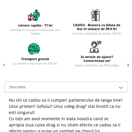
CADOU - Bratara cu biluta de
Livrare rapida - 17 lei
Aur in valoare de 99.9 lei
oriunde in tara prin FanCourier sau
Cargus
La orice comanda de peste 220 lei
Ai nevoie de ajutor?
Transport gratuit
Contacteaza-ne!
la comenzi mai mari de 250 lei
Suport telefonic sau WhatsApp
Descriere
Nu stii ce cadou sa ii cumperi partenerului de langa tine?
Unui prieten? Sefului? Unui coleg drag? stai linistit ca nu
esti singurul!
Cu toții am avut momente in viata noastra cand se
apropia ziua cuiva drag si nu stiam efectiv ce cadou sa ii
oferim pentru a pune un zambet pe chipul lui.