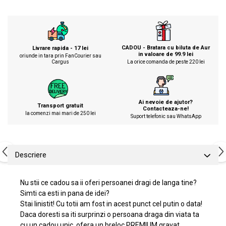
CADOU - Bratara cu biluta de Aur
Livrare rapida - 17 lei
in valoare de 99.9 lei
oriunde in tara prin FanCourier sau
Cargus
La orice comanda de peste 220 lei
Ai nevoie de ajutor?
Transport gratuit
Contacteaza-ne!
la comenzi mai mari de 250 lei
Suport telefonic sau WhatsApp
Descriere
Nu stii ce cadou sa ii oferi persoanei dragi de langa tine?
Simti ca esti in pana de idei?
Stai linistit! Cu totii am fost in acest punct cel putin o data!
Daca doresti sa iti surprinzi o persoana draga din viata ta
cu un cadou unic, ofera un breloc PREMIUM gravat.