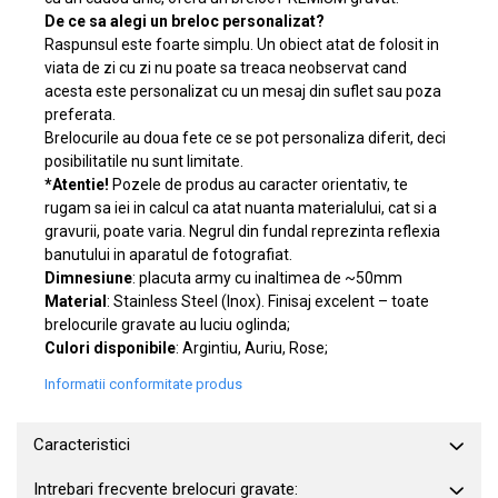
De ce sa alegi un breloc personalizat?
Raspunsul este foarte simplu. Un obiect atat de folosit in
viata de zi cu zi nu poate sa treaca neobservat cand
acesta este personalizat cu un mesaj din suflet sau poza
preferata.
Brelocurile au doua fete ce se pot personaliza diferit, deci
posibilitatile nu sunt limitate.
*Atentie!
Pozele de produs au caracter orientativ, te
rugam sa iei in calcul ca atat nuanta materialului, cat si a
gravurii, poate varia. Negrul din fundal reprezinta reflexia
banutului in aparatul de fotografiat.
Dimnesiune
: placuta army cu inaltimea de ~50mm
Material
: Stainless Steel (Inox). Finisaj excelent – toate
brelocurile gravate au luciu oglinda;
Culori disponibile
: Argintiu, Auriu, Rose;
Informatii conformitate produs
Caracteristici
Intrebari frecvente brelocuri gravate: