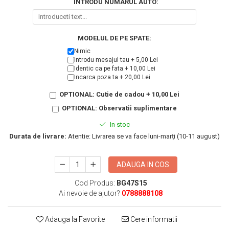
INTRODU NUMARUL AUTO:
KIA
Cadouri pentru parinti de Craciun
Pentru
Dupa varsta
Auto
MODELUL DE PE SPATE:
Nou nascuti
Moto
Nimic
1 an
Chei auto
Introdu mesajul tau + 5,00 Lei
Identic ca pe fata + 10,00 Lei
18 ani
Cuplu
Incarca poza ta + 20,00 Lei
25 ani
Pentru iubit
OPTIONAL: Cutie de cadou + 10,00 Lei
30 ani
Pentru mama
OPTIONAL: Observatii suplimentare
40 ani
Pentru tata
In stoc
50 ani
Echipe de fotbal
Durata de livrare:
Atentie: Livrarea se va face luni-marți (10-11 august)
60 ani
Brelocuri cu mesaje amuzante
ADAUGA IN COS
Cod Produs:
BG47S15
Ai nevoie de ajutor?
0788888108
Adauga la Favorite
Cere informatii