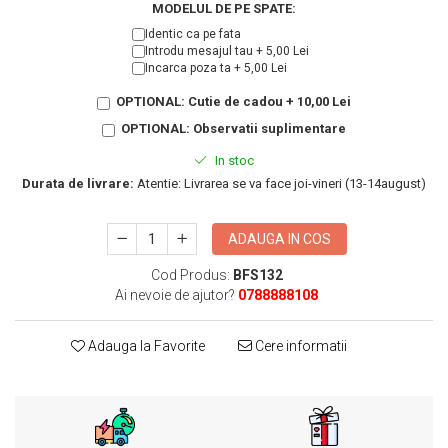
KIA
MODELUL DE PE SPATE:
Cadouri pentru parinti de Craciun
Pentru
Identic ca pe fata
Introdu mesajul tau + 5,00 Lei
Dupa varsta
Auto
Incarca poza ta + 5,00 Lei
Nou nascuti
Moto
OPTIONAL: Cutie de cadou + 10,00 Lei
1 an
Chei auto
OPTIONAL: Observatii suplimentare
18 ani
Cuplu
In stoc
25 ani
Pentru iubit
Durata de livrare:
Atentie: Livrarea se va face joi-vineri (13-14august)
30 ani
Pentru mama
40 ani
Pentru tata
ADAUGA IN COS
50 ani
Echipe de fotbal
60 ani
Cod Produs:
BFS132
Brelocuri cu mesaje amuzante
Ai nevoie de ajutor?
0788888108
Adauga la Favorite
Cere informatii