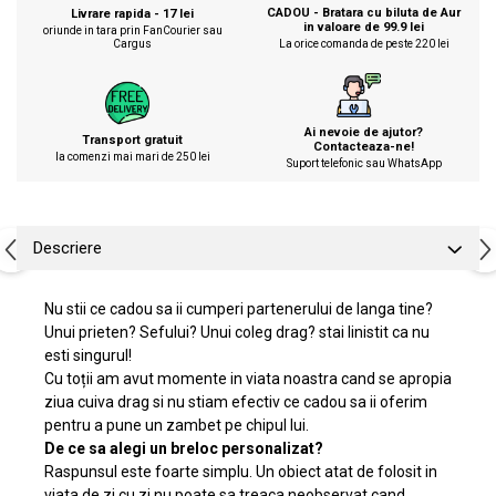
CADOU - Bratara cu biluta de Aur
Livrare rapida - 17 lei
in valoare de 99.9 lei
oriunde in tara prin FanCourier sau
Cargus
La orice comanda de peste 220 lei
Ai nevoie de ajutor?
Transport gratuit
Contacteaza-ne!
la comenzi mai mari de 250 lei
Suport telefonic sau WhatsApp
Descriere
Nu stii ce cadou sa ii cumperi partenerului de langa tine?
Unui prieten? Sefului? Unui coleg drag? stai linistit ca nu
esti singurul!
Cu toții am avut momente in viata noastra cand se apropia
ziua cuiva drag si nu stiam efectiv ce cadou sa ii oferim
pentru a pune un zambet pe chipul lui.
De ce sa alegi un breloc personalizat?
Raspunsul este foarte simplu. Un obiect atat de folosit in
viata de zi cu zi nu poate sa treaca neobservat cand