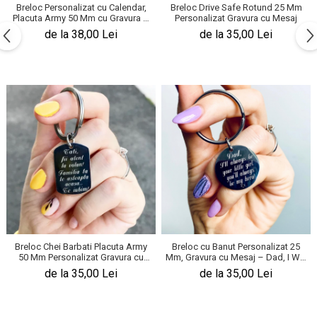
Breloc Personalizat cu Calendar,
Breloc Drive Safe Rotund 25 Mm
Placuta Army 50 Mm cu Gravura –
Personalizat Gravura cu Mesaj
Model Calendar
de la 38,00 Lei
de la 35,00 Lei
Breloc Chei Barbati Placuta Army
Breloc cu Banut Personalizat 25
50 Mm Personalizat Gravura cu
Mm, Gravura cu Mesaj – Dad, I Will
Mesaj – Tati fii Atent
Always Be
de la 35,00 Lei
de la 35,00 Lei