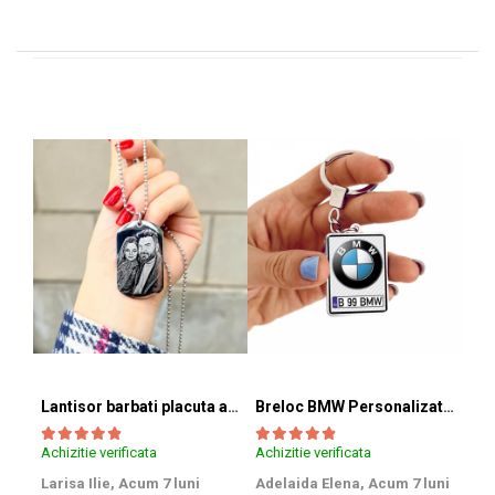
Lantisor barbati placuta army (inox)
Breloc BMW Personalizat cu Marca si Numarul Masinii
Achizitie verificata
Achizitie verificata
Achi
Larisa Ilie,
Acum 7 luni
Adelaida Elena,
Acum 7 luni
Tib