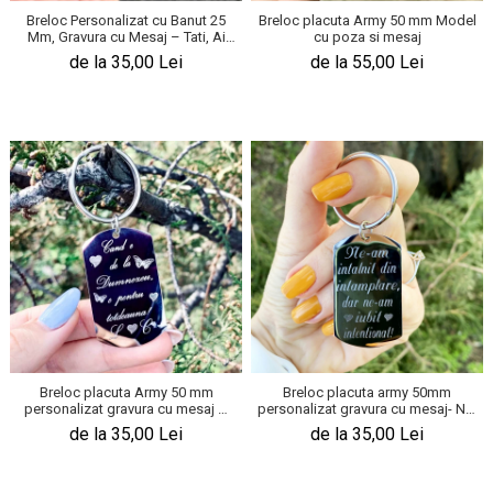
Breloc Personalizat cu Banut 25
Breloc placuta Army 50 mm Model
Mm, Gravura cu Mesaj – Tati, Ai
cu poza si mesaj
Grija!
de la 35,00 Lei
de la 55,00 Lei
Breloc placuta Army 50 mm
Breloc placuta army 50mm
personalizat gravura cu mesaj –
personalizat gravura cu mesaj- Ne-
Cand e de la Dumnezeu
am intalnit din intamplare
de la 35,00 Lei
de la 35,00 Lei