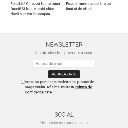
Felicitări! O treabă foarte bună
Foarte frumos acest breloc,
Am 
faceți! Si foarte rapid chiar
finut si de efect!
iesi
dacă suntem în preajma
rapi
sărbătorilor!! Mulțumesc!
Succ
NEWSLETTER
Nu rata ofertele si promotiile noastre
Vreau sa primesc newsletter cu promotiile
magazinului. Afla mai multe in
Politica de
Confidentialitate
SOCIAL
Urmareste-ne in social media