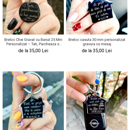
Breloc Chei Gravat cu Banut 25 Mm
Breloc casuta 30 mm personalizat
Personalizat – Tati, Parcheaza si
gravura cu mesaj
Hai Acasa!
de la 35,00 Lei
de la 35,00 Lei