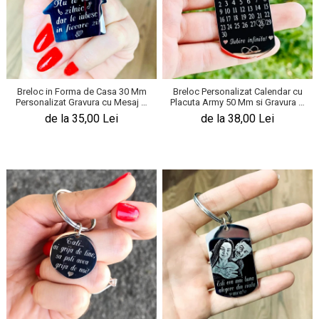
Breloc in Forma de Casa 30 Mm
Breloc Personalizat Calendar cu
Personalizat Gravura cu Mesaj –
Placuta Army 50 Mm si Gravura –
Nu Te Vad Zilnic
Iubire Infinita
de la 35,00 Lei
de la 38,00 Lei