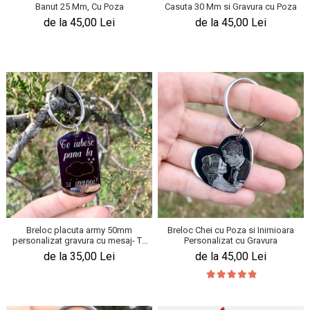
KIA
Banut 25 Mm, Cu Poza
Casuta 30 Mm si Gravura cu Poza
Cadouri pentru parinti de Craciun
de la 45,00 Lei
de la 45,00 Lei
Pentru
Dupa varsta
Auto
Nou nascuti
Moto
1 an
Chei auto
18 ani
Cuplu
25 ani
Pentru iubit
30 ani
Pentru mama
40 ani
Pentru tata
50 ani
Echipe de fotbal
60 ani
Brelocuri cu mesaje amuzante
Breloc placuta army 50mm
Breloc Chei cu Poza si Inimioara
personalizat gravura cu mesaj- Te
Personalizat cu Gravura
iubesc pana la nori!
de la 35,00 Lei
de la 45,00 Lei