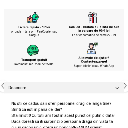
CADOU - Bratara cu biluta de Aur
Livrare rapida - 17 lei
in valoare de 99.9 lei
oriunde in tara prin FanCourier sau
Cargus
La orice comanda de peste 220 lei
Ai nevoie de ajutor?
Transport gratuit
Contacteaza-ne!
la comenzi mai mari de 250 lei
Suport telefonic sau WhatsApp
Descriere
Nu stii ce cadou sa ii oferi persoanei dragi de langa tine?
Simti ca esti in pana de idei?
Stai linistit! Cu totii am fost in acest punct cel putin o data!
Daca doresti sa iti surprinzi o persoana draga din viata ta
cu un cadou unic, ofera un breloc PREMIUM gravat.