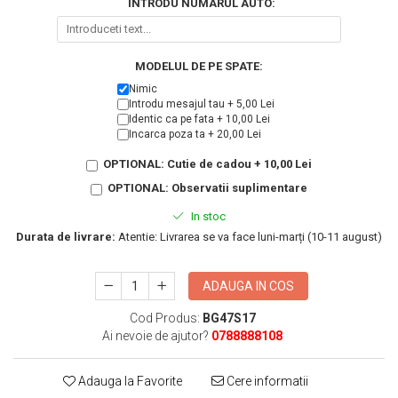
INTRODU NUMARUL AUTO:
KIA
Cadouri pentru parinti de Craciun
Pentru
Dupa varsta
Auto
MODELUL DE PE SPATE:
Nou nascuti
Moto
Nimic
1 an
Chei auto
Introdu mesajul tau + 5,00 Lei
Identic ca pe fata + 10,00 Lei
18 ani
Cuplu
Incarca poza ta + 20,00 Lei
25 ani
Pentru iubit
OPTIONAL: Cutie de cadou + 10,00 Lei
30 ani
Pentru mama
OPTIONAL: Observatii suplimentare
40 ani
Pentru tata
In stoc
50 ani
Echipe de fotbal
Durata de livrare:
Atentie: Livrarea se va face luni-marți (10-11 august)
60 ani
Brelocuri cu mesaje amuzante
ADAUGA IN COS
Cod Produs:
BG47S17
Ai nevoie de ajutor?
0788888108
Adauga la Favorite
Cere informatii