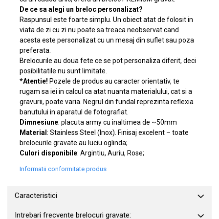
De ce sa alegi un breloc personalizat?
Raspunsul este foarte simplu. Un obiect atat de folosit in
viata de zi cu zi nu poate sa treaca neobservat cand
acesta este personalizat cu un mesaj din suflet sau poza
preferata.
Brelocurile au doua fete ce se pot personaliza diferit, deci
posibilitatile nu sunt limitate.
*Atentie!
Pozele de produs au caracter orientativ, te
rugam sa iei in calcul ca atat nuanta materialului, cat si a
gravurii, poate varia. Negrul din fundal reprezinta reflexia
banutului in aparatul de fotografiat.
Dimnesiune
: placuta army cu inaltimea de ~50mm
Material
: Stainless Steel (Inox). Finisaj excelent – toate
brelocurile gravate au luciu oglinda;
Culori disponibile
: Argintiu, Auriu, Rose;
Informatii conformitate produs
Caracteristici
Intrebari frecvente brelocuri gravate: