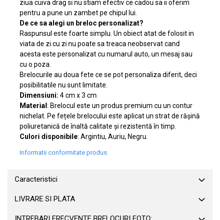
ziua cuiva drag si nu stiam efectiv ce cadou sa ii oferim
pentru a pune un zambet pe chipul lui.
De ce sa alegi un breloc personalizat?
Raspunsul este foarte simplu. Un obiect atat de folosit in
viata de zi cu zi nu poate sa treaca neobservat cand
acesta este personalizat cu numarul auto, un mesaj sau
cu o poza.
Brelocurile au doua fete ce se pot personaliza diferit, deci
posibilitatile nu sunt limitate.
Dimensiuni:
4 cm x 3 cm
Material
: Brelocul este un produs premium cu un contur
nichelat. Pe fețele brelocului este aplicat un strat de rășină
poliuretanică de înaltă calitate și rezistentă în timp.
Culori disponibile
: Argintiu, Auriu, Negru.
Informatii conformitate produs
Caracteristici
LIVRARE SI PLATA
INTREBARI FRECVENTE BRELOCURI FOTO: