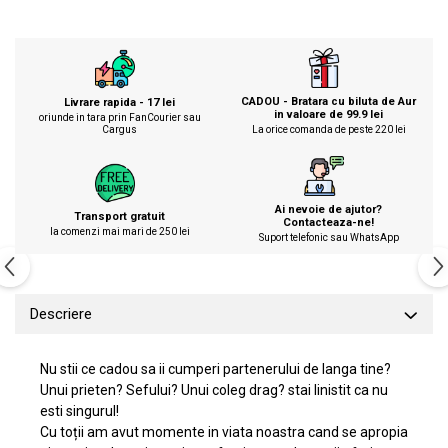
CADOU - Bratara cu biluta de Aur
Livrare rapida - 17 lei
in valoare de 99.9 lei
oriunde in tara prin FanCourier sau
Cargus
La orice comanda de peste 220 lei
Ai nevoie de ajutor?
Transport gratuit
Contacteaza-ne!
la comenzi mai mari de 250 lei
Suport telefonic sau WhatsApp
Descriere
Nu stii ce cadou sa ii cumperi partenerului de langa tine?
Unui prieten? Sefului? Unui coleg drag? stai linistit ca nu
esti singurul!
Cu toții am avut momente in viata noastra cand se apropia