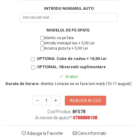
KIA
Cadouri pentru parinti de Craciun
INTRODU NUMARUL AUTO:
Pentru
Dupa varsta
Auto
Nou nascuti
Moto
MODELUL DE PE SPATE:
1 an
Chei auto
Identic ca pe fata
18 ani
Cuplu
Introdu mesajul tau + 5,00 Lei
Incarca poza ta + 5,00 Lei
25 ani
Pentru iubit
OPTIONA: Cutie de cadou + 10,00 Lei
30 ani
Pentru mama
40 ani
OPTIONAL: Observatii suplimentare
Pentru tata
50 ani
Echipe de fotbal
In stoc
60 ani
Durata de livrare:
Atentie: Livrarea se va face luni-marți (10-11 august)
Brelocuri cu mesaje amuzante
ADAUGA IN COS
Cod Produs:
BFS78
Ai nevoie de ajutor?
0788888108
Adauga la Favorite
Cere informatii