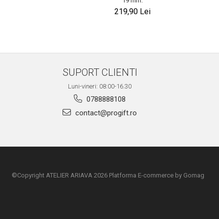
19 mm.
219,90 Lei
SUPORT CLIENTI
Luni-vineri: 08:00-16.30
0788888108
contact@progift.ro
©Copyright ATELIER ARIAVA 2026
Platforma E-commerce by Gomag