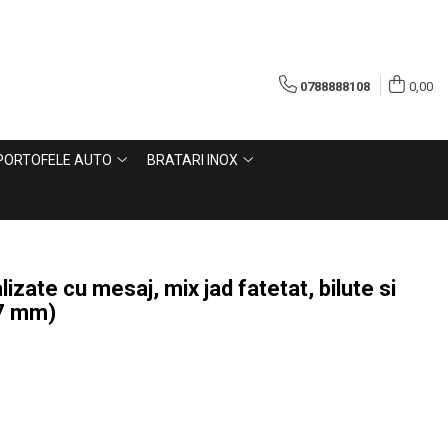
0788888108
0,00
PORTOFELE AUTO
BRATARI INOX
izate cu mesaj, mix jad fatetat, bilute si
17 mm)