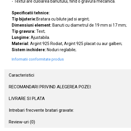
- Textul are culoarea banutului, fiind o gravura mecanica.
Specificatii tehnice:
Tip bijuterie:
Bratara cu bilute jad si argint;
Dimensiuni element:
Banuti cu diametrul de 19 mm si 17 mm;
Tip gravura:
Text;
Lungime:
Ajustabila.
Material:
Argint 925 Rodiat, Argint 925 placat cu aur galben;
Sistem inchidere:
Noduri reglabile;
Informatii conformitate produs
Caracteristici
RECOMANDARI PRIVIND ALEGEREA POZEI:
LIVRARE SI PLATA
Intrebari frecvente bratari gravate:
Review-uri
(0)