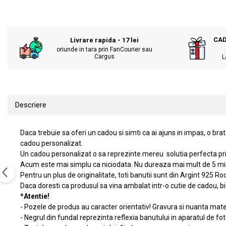
KIA
Cadouri pentru parinti de Craciun
Pentru
Dupa varsta
Auto
CAD
Livrare rapida - 17 lei
Nou nascuti
Moto
oriunde in tara prin FanCourier sau
Cargus
L
1 an
Chei auto
18 ani
Cuplu
25 ani
Pentru iubit
30 ani
Pentru mama
Descriere
40 ani
Pentru tata
50 ani
Echipe de fotbal
Daca trebuie sa oferi un cadou si simti ca ai ajuns in impas, o br
60 ani
Brelocuri cu mesaje amuzante
cadou personalizat.
Un cadou personalizat o sa reprezinte mereu solutia perfecta prin 
Acum este mai simplu ca niciodata. Nu dureaza mai mult de 5 min
Pentru un plus de originalitate, toti banutii sunt din Argint 925 Ro
Daca doresti ca produsul sa vina ambalat intr-o cutie de cadou, bi
*Atentie!
- Pozele de produs au caracter orientativ! Gravura si nuanta mater
- Negrul din fundal reprezinta reflexia banutului in aparatul de fot