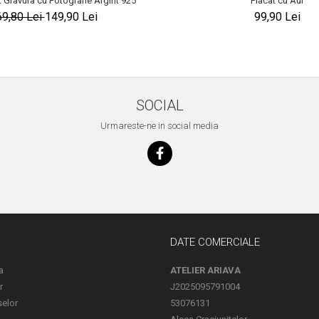
 Gravura cu Fotografie Argint 925
Placat cu Aur
69,80 Lei
149,90 Lei
99,90 Lei
SOCIAL
Urmareste-ne in social media
DATE COMERCIALE
a
ATELIER ARIAVA
r
J2025095791004
selor
53076131