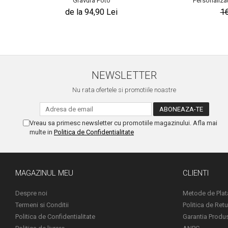
Gravura Foto
Personalizat
de la 94,90 Lei
1
NEWSLETTER
Nu rata ofertele si promotiile noastre
Vreau sa primesc newsletter cu promotiile magazinului. Afla mai
multe in
Politica de Confidentialitate
MAGAZINUL MEU
CLIENTI
Despre noi
Metode de Plat
Termeni si Conditii
Politica de Retu
Politica de Confidentialitate
Garantia Produ