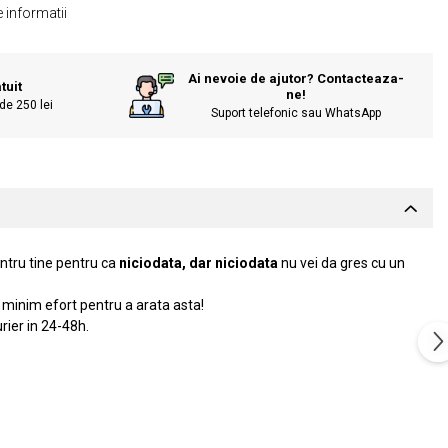
 informatii
Ai nevoie de ajutor? Contacteaza-
tuit
ne!
de 250 lei
Suport telefonic sau WhatsApp
entru tine pentru ca
niciodata, dar niciodata
nu vei da gres cu un
n minim efort pentru a arata asta!
ier in 24-48h.