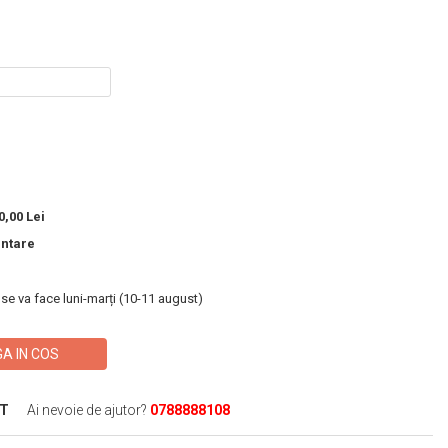
,00 Lei
entare
 se va face luni-marți (10-11 august)
A IN COS
XT
Ai nevoie de ajutor?
0788888108