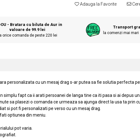
Adauga la Favorite
Cere
OU - Bratara cu biluta de Aur in
Transport gra
valoare de 99.9 lei
la comenzi mai mari 
a orice comanda de peste 220 lei
atara personalizata cu un mesaj drag s-ar putea sa fie solutia perfecta p
simplu fapt ca ii arati persoanei de langa tine ca iti pasa si ai depus u
ute sa plasezi o comanda ce urmeaza sa ajunga direct la usa ta prin cur
diat si pot fi personalizati pe verso cu un mesaj drag.
fati optiunea din meniu.
ialului pot varia.
ografiat.