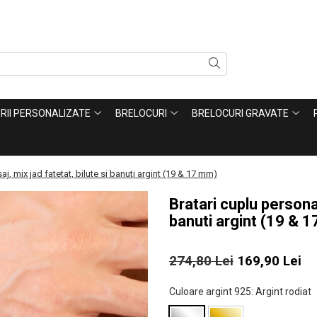
ERII PERSONALIZATE
BRELOCURI
BRELOCURI GRAVATE
j, mix jad fatetat, bilute si banuti argint (19 & 17 mm)
Bratari cuplu personal
banuti argint (19 & 
274,80 Lei
169,90 Lei
Culoare argint 925
: Argint rodiat