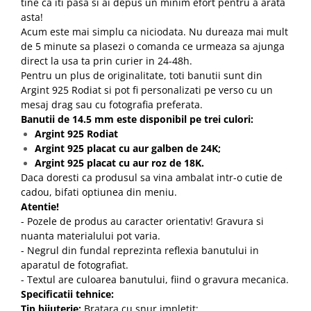
tine ca iti pasa si ai depus un minim efort pentru a arata
asta!
Acum este mai simplu ca niciodata. Nu dureaza mai mult
de 5 minute sa plasezi o comanda ce urmeaza sa ajunga
direct la usa ta prin curier in 24-48h.
Pentru un plus de originalitate, toti banutii sunt din
Argint 925 Rodiat si pot fi personalizati pe verso cu un
mesaj drag sau cu fotografia preferata.
Banutii de 14.5 mm este disponibil pe trei culori:
Argint 925 Rodiat
Argint 925 placat c
u aur galben de 24K;
Argint 925 placat cu aur roz de 18K.
Daca doresti ca produsul sa vina ambalat intr-o cutie de
cadou, bifati optiunea din meniu.
Atentie!
- Pozele de produs au caracter orientativ! Gravura si
nuanta materialului pot varia.
- Negrul din fundal reprezinta reflexia banutului in
aparatul de fotografiat.
- Textul are culoarea banutului, fiind o gravura mecanica.
Specificatii tehnice:
Tip bijuterie:
Bratara cu snur impletit;