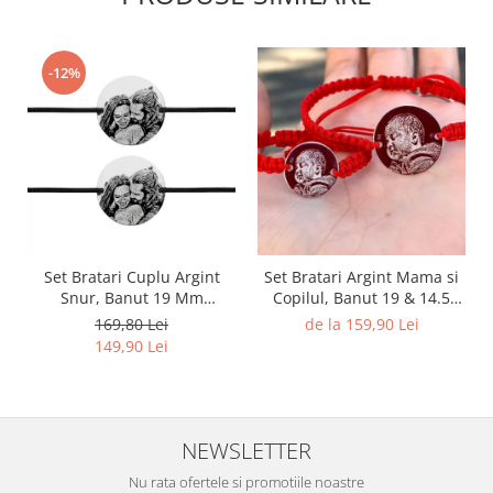
-12%
Set Bratari Cuplu Argint
Set Bratari Argint Mama si
Snur, Banut 19 Mm
Copilul, Banut 19 & 14.5
Personalizat Gravura cu
mm Personalizat Gravura
169,80 Lei
de la 159,90 Lei
Fotografie Argint 925
Foto
149,90 Lei
NEWSLETTER
Nu rata ofertele si promotiile noastre