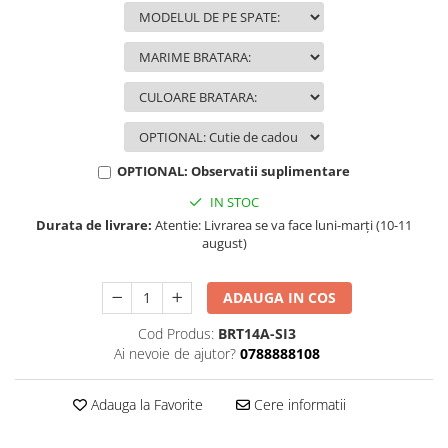
KIA
Cadouri pentru parinti de Craciun
Pentru
Dupa varsta
Auto
Nou nascuti
Moto
1 an
Chei auto
18 ani
Cuplu
25 ani
Pentru iubit
OPTIONAL: Observatii suplimentare
30 ani
Pentru mama
IN STOC
40 ani
Pentru tata
Durata de livrare:
Atentie: Livrarea se va face luni-marți (10-11
august)
50 ani
Echipe de fotbal
60 ani
Brelocuri cu mesaje amuzante
ADAUGA IN COS
Cod Produs:
BRT14A-SI3
Ai nevoie de ajutor?
0788888108
Adauga la Favorite
Cere informatii