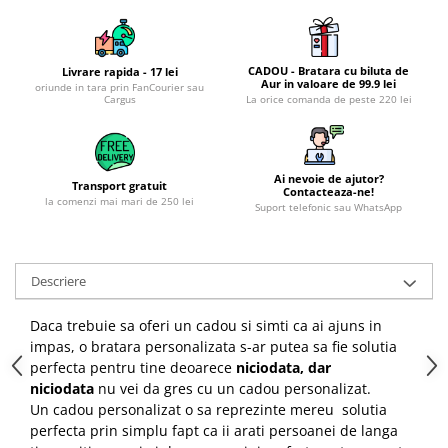
CADOU - Bratara cu biluta de
Livrare rapida - 17 lei
Aur in valoare de 99.9 lei
oriunde in tara prin FanCourier sau
Cargus
La orice comanda de peste 220 lei
Ai nevoie de ajutor?
Transport gratuit
Contacteaza-ne!
la comenzi mai mari de 250 lei
Suport telefonic sau WhatsApp
Descriere
Daca trebuie sa oferi un cadou si simti ca ai ajuns in
impas, o bratara personalizata s-ar putea sa fie solutia
perfecta pentru tine deoarece
niciodata, dar
niciodata
nu vei da gres cu un cadou personalizat.
Un cadou personalizat o sa reprezinte mereu solutia
perfecta prin simplu fapt ca ii arati persoanei de langa