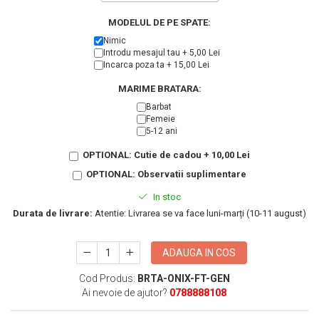
KIA
Cadouri pentru parinti de Craciun
MODELUL DE PE SPATE:
Pentru
Dupa varsta
Nimic
Auto
Introdu mesajul tau + 5,00 Lei
Nou nascuti
Moto
Incarca poza ta + 15,00 Lei
1 an
Chei auto
MARIME BRATARA:
18 ani
Cuplu
Barbat
25 ani
Pentru iubit
Femeie
5-12 ani
30 ani
Pentru mama
OPTIONAL: Cutie de cadou + 10,00 Lei
40 ani
Pentru tata
50 ani
OPTIONAL: Observatii suplimentare
Echipe de fotbal
60 ani
Brelocuri cu mesaje amuzante
In stoc
Durata de livrare:
Atentie: Livrarea se va face luni-marți (10-11 august)
ADAUGA IN COS
Cod Produs:
BRTA-ONIX-FT-GEN
Ai nevoie de ajutor?
0788888108