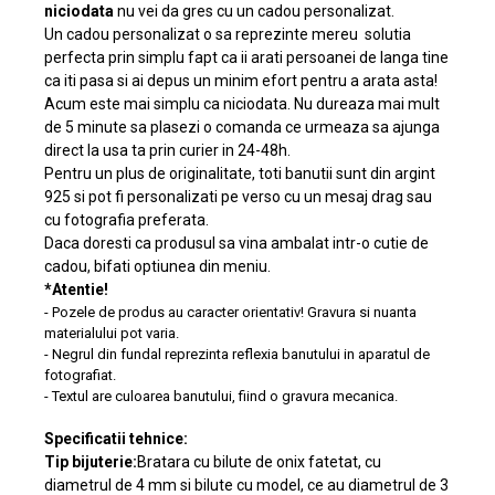
niciodata
nu vei da gres cu un cadou personalizat.
Un cadou personalizat o sa reprezinte mereu solutia
perfecta prin simplu fapt ca ii arati persoanei de langa tine
ca iti pasa si ai depus un minim efort pentru a arata asta!
Acum este mai simplu ca niciodata. Nu dureaza mai mult
de 5 minute sa plasezi o comanda ce urmeaza sa ajunga
direct la usa ta prin curier in 24-48h.
Pentru un plus de originalitate, toti banutii sunt din argint
925 si pot fi personalizati pe verso cu un mesaj drag sau
cu fotografia preferata.
Daca doresti ca produsul sa vina ambalat intr-o cutie de
cadou, bifati optiunea din meniu.
*Atentie!
- Pozele de produs au caracter orientativ! Gravura si nuanta
materialului pot varia.
- Negrul din fundal reprezinta reflexia banutului in aparatul de
fotografiat.
- Textul are culoarea banutului, fiind o gravura mecanica.
Specificatii tehnice:
Tip bijuterie:
Bratara cu bilute de onix fatetat, cu
diametrul de 4 mm si bilute cu model, ce au diametrul de 3