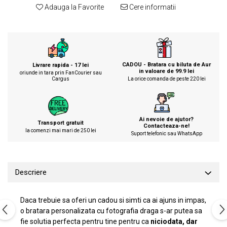
Adauga la Favorite
Cere informatii
CADOU - Bratara cu biluta de Aur
Livrare rapida - 17 lei
in valoare de 99.9 lei
oriunde in tara prin FanCourier sau
Cargus
La orice comanda de peste 220 lei
Ai nevoie de ajutor?
Transport gratuit
Contacteaza-ne!
la comenzi mai mari de 250 lei
Suport telefonic sau WhatsApp
Descriere
Daca trebuie sa oferi un cadou si simti ca ai ajuns in impas,
o bratara personalizata cu fotografia draga s-ar putea sa
fie solutia perfecta pentru tine pentru ca
niciodata, dar