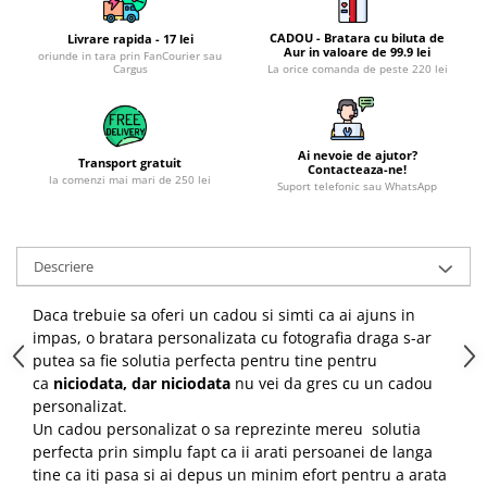
CADOU - Bratara cu biluta de
Livrare rapida - 17 lei
Aur in valoare de 99.9 lei
oriunde in tara prin FanCourier sau
Cargus
La orice comanda de peste 220 lei
Ai nevoie de ajutor?
Transport gratuit
Contacteaza-ne!
la comenzi mai mari de 250 lei
Suport telefonic sau WhatsApp
Descriere
Daca trebuie sa oferi un cadou si simti ca ai ajuns in
impas, o bratara personalizata cu fotografia draga s-ar
putea sa fie solutia perfecta pentru tine pentru
ca
niciodata, dar niciodata
nu vei da gres cu un cadou
personalizat.
Un cadou personalizat o sa reprezinte mereu solutia
perfecta prin simplu fapt ca ii arati persoanei de langa
tine ca iti pasa si ai depus un minim efort pentru a arata