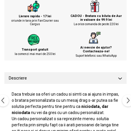
CADOU - Bratara cu biluta de Aur
Livrare rapida - 17 lei
in valoare de 99.9 lei
oriunde in tara prin FanCourier sau
Cargus
La orice comanda de peste 220 lei
Ai nevoie de ajutor?
Transport gratuit
Contacteaza-ne!
la comenzi mai mari de 250 lei
Suport telefonic sau WhatsApp
Descriere
Daca trebuie sa oferi un cadou si simti ca ai ajuns in impas,
o bratara personalizata cu un mesaj drag s-ar putea sa fie
solutia perfecta pentru tine pentru ca
niciodata, dar
niciodata
nu vei da gres cu un cadou personalizat.
Un cadou personalizat o sa reprezinte mereu solutia
perfecta prin simplu fapt ca ii arati persoanei de langa tine