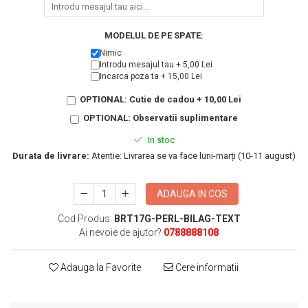
KIA
Cadouri pentru parinti de Craciun
Pentru
MODELUL DE PE SPATE:
Dupa varsta
Auto
Nimic
Nou nascuti
Moto
Introdu mesajul tau + 5,00 Lei
Incarca poza ta + 15,00 Lei
1 an
Chei auto
18 ani
Cuplu
OPTIONAL: Cutie de cadou + 10,00 Lei
25 ani
Pentru iubit
OPTIONAL: Observatii suplimentare
30 ani
Pentru mama
In stoc
40 ani
Pentru tata
Durata de livrare:
Atentie: Livrarea se va face luni-marți (10-11 august)
50 ani
Echipe de fotbal
60 ani
Brelocuri cu mesaje amuzante
ADAUGA IN COS
Cod Produs:
BRT17G-PERL-BILAG-TEXT
Ai nevoie de ajutor?
0788888108
Adauga la Favorite
Cere informatii