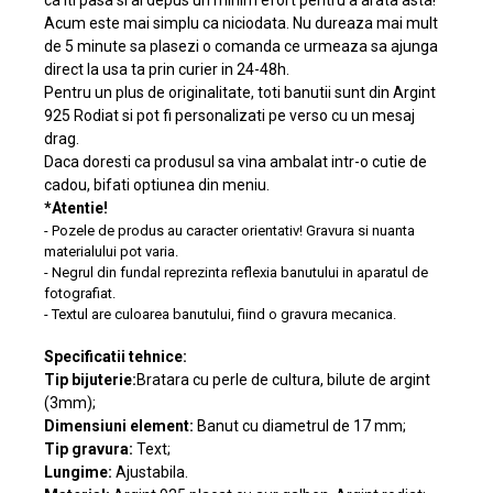
ca iti pasa si ai depus un minim efort pentru a arata asta!
Acum este mai simplu ca niciodata. Nu dureaza mai mult
de 5 minute sa plasezi o comanda ce urmeaza sa ajunga
direct la usa ta prin curier in 24-48h.
Pentru un plus de originalitate, toti banutii sunt din Argint
925 Rodiat si pot fi personalizati pe verso cu un mesaj
drag.
Daca doresti ca produsul sa vina ambalat intr-o cutie de
cadou, bifati optiunea din meniu.
*Atentie!
- Pozele de produs au caracter orientativ! Gravura si nuanta
materialului pot varia.
- Negrul din fundal reprezinta reflexia banutului in aparatul de
fotografiat.
- Textul are culoarea banutului, fiind o gravura mecanica.
Specificatii tehnice:
Tip bijuterie:
Bratara cu perle de cultura, bilute de argint
(3mm);
Dimensiuni element:
Banut cu diametrul de 17 mm;
Tip gravura:
Text;
Lungime:
Ajustabila.