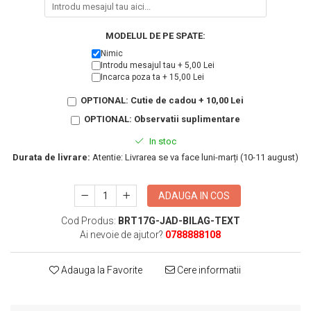
KIA
Cadouri pentru parinti de Craciun
Pentru
MODELUL DE PE SPATE:
Dupa varsta
Auto
Nimic
Nou nascuti
Moto
Introdu mesajul tau + 5,00 Lei
Incarca poza ta + 15,00 Lei
1 an
Chei auto
18 ani
Cuplu
OPTIONAL: Cutie de cadou + 10,00 Lei
25 ani
Pentru iubit
OPTIONAL: Observatii suplimentare
30 ani
Pentru mama
In stoc
40 ani
Pentru tata
Durata de livrare:
Atentie: Livrarea se va face luni-marți (10-11 august)
50 ani
Echipe de fotbal
60 ani
Brelocuri cu mesaje amuzante
ADAUGA IN COS
Cod Produs:
BRT17G-JAD-BILAG-TEXT
Ai nevoie de ajutor?
0788888108
Adauga la Favorite
Cere informatii