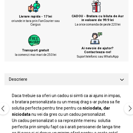
CADOU - Bratara cu biluta de Aur
Livrare rapida - 17 lei
in valoare de 99.9 lei
oriunde in tara prin FanCourier sau
Cargus
La orice comanda de peste 220 lei
Ai nevoie de ajutor?
Transport gratuit
Contacteaza-ne!
la comenzi mai mari de 250 lei
Suport telefonic sau WhatsApp
Descriere
Daca trebuie sa oferi un cadou si simti ca ai ajuns in impas,
o bratara personalizata cu un mesaj drag s-ar putea sa fie
solutia perfecta pentru tine pentru ca
niciodata, dar
niciodata
nu vei da gres cu un cadou personalizat.
Un cadou personalizat o sa reprezinte mereu solutia
perfecta prin simplu fapt ca ii arati persoanei de langa tine