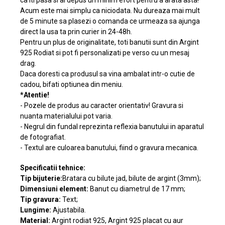
ca iti pasa si ai depus un minim efort pentru a arata asta!
Acum este mai simplu ca niciodata. Nu dureaza mai mult
de 5 minute sa plasezi o comanda ce urmeaza sa ajunga
direct la usa ta prin curier in 24-48h.
Pentru un plus de originalitate, toti banutii sunt din Argint
925 Rodiat si pot fi personalizati pe verso cu un mesaj
drag.
Daca doresti ca produsul sa vina ambalat intr-o cutie de
cadou, bifati optiunea din meniu.
*Atentie!
- Pozele de produs au caracter orientativ! Gravura si
nuanta materialului pot varia.
- Negrul din fundal reprezinta reflexia banutului in aparatul
de fotografiat.
- Textul are culoarea banutului, fiind o gravura mecanica.
Specificatii tehnice:
Tip bijuterie:
Bratara cu bilute jad, bilute de argint (3mm);
Dimensiuni element:
Banut cu diametrul de 17 mm;
Tip gravura:
Text;
Lungime:
Ajustabila.
Material:
Argint rodiat 925, Argint 925 placat cu aur