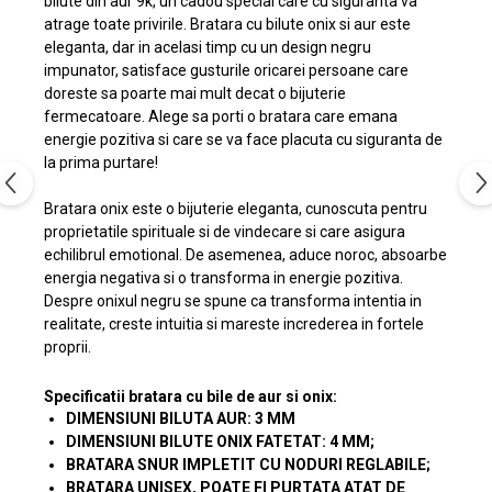
bilute din aur 9k, un cadou special care cu siguranta va
atrage toate privirile. Bratara cu bilute onix si aur este
eleganta, dar in acelasi timp cu un design negru
impunator, satisface gusturile oricarei persoane care
doreste sa poarte mai mult decat o bijuterie
fermecatoare. Alege sa porti o bratara care emana
energie pozitiva si care se va face placuta cu siguranta de
la prima purtare!
Bratara onix este o bijuterie eleganta, cunoscuta pentru
proprietatile spirituale si de vindecare si care asigura
echilibrul emotional. De asemenea, aduce noroc, absoarbe
energia negativa si o transforma in energie pozitiva.
Despre onixul negru se spune ca transforma intentia in
realitate, creste intuitia si mareste increderea in fortele
proprii.
Specificatii bratara cu bile de aur si onix:
DIMENSIUNI BILUTA AUR: 3 MM
DIMENSIUNI BILUTE ONIX FATETAT: 4 MM;
BRATARA SNUR IMPLETIT CU NODURI REGLABILE;
BRATARA UNISEX, POATE FI PURTATA ATAT DE