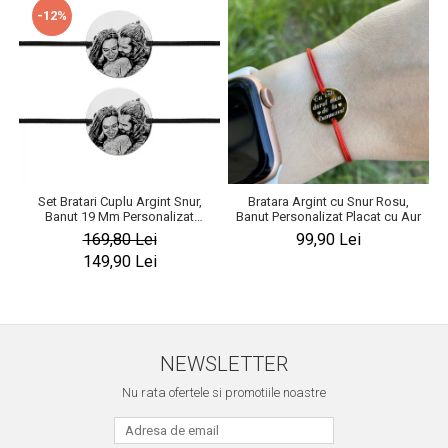
-12%
Set Bratari Cuplu Argint Snur,
Bratara Argint cu Snur Rosu,
B
Banut 19 Mm Personalizat
Banut Personalizat Placat cu Aur
Gravura cu Fotografie Argint 925
169,80 Lei
99,90 Lei
149,90 Lei
NEWSLETTER
Nu rata ofertele si promotiile noastre