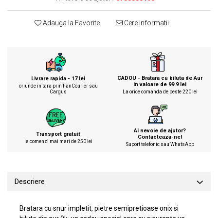
KIA
Cadouri pentru parinti de Craciun
Pentru
Adauga la Favorite
Cere informatii
Dupa varsta
Auto
Nou nascuti
Moto
1 an
Chei auto
18 ani
Cuplu
CADOU - Bratara cu biluta de Aur
Livrare rapida - 17 lei
25 ani
Pentru iubit
in valoare de 99.9 lei
oriunde in tara prin FanCourier sau
Cargus
La orice comanda de peste 220 lei
30 ani
Pentru mama
40 ani
Pentru tata
50 ani
Echipe de fotbal
Ai nevoie de ajutor?
60 ani
Transport gratuit
Brelocuri cu mesaje amuzante
Contacteaza-ne!
la comenzi mai mari de 250 lei
Suport telefonic sau WhatsApp
Descriere
Bratara cu snur impletit, pietre semipretioase onix si