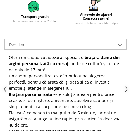
Ai nevoie de ajutor?
Transport gratuit
Contacteaza-ne!
la comenzi mai mari de 250 lei
Suport telefonic sau WhatsApp
Descriere
Oferă un cadou cu adevărat special: o
brățară damă din
argint personalizată cu mesaj
, perle de cultură și biluțe
de onix de 17 mm!
Un cadou personalizat este întotdeauna alegerea
perfectă, pentru că arată că îți pasă și că ai investit
emoție și atenție în alegerea lui.
Brățara personalizată
este soluția ideală pentru orice
ocazie: zi de naștere, aniversare, absolvire sau pur și
simplu pentru a surprinde pe cineva drag.
Plasează comanda în mai puțin de 5 minute, iar noi ne
asigurăm că ajunge la tine rapid, prin curier, în doar 24-
48 de ore.