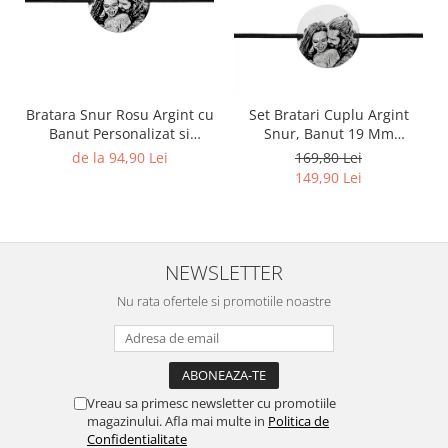
Bratara Snur Rosu Argint cu
Set Bratari Cuplu Argint
Banut Personalizat si
Snur, Banut 19 Mm
Gravura Foto
Personalizat Gravura cu
de la 94,90 Lei
169,80 Lei
Fotografie Argint 925
149,90 Lei
NEWSLETTER
Nu rata ofertele si promotiile noastre
Vreau sa primesc newsletter cu promotiile
magazinului. Afla mai multe in
Politica de
Confidentialitate