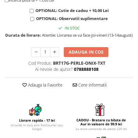
Incarca poza ta + 15,00 Lei
KIA
Cadouri pentru parinti de Craciun
Pentru
OPTIONAL: Cutie de cadou + 10,00 Lei
Dupa varsta
OPTIONAL: Observatii suplimentare
Auto
Nou nascuti
Moto
IN STOC
1 an
Durata de livrare:
Atentie: Livrarea se va face joi-vineri (13-14august)
Chei auto
18 ani
Cuplu
25 ani
Pentru iubit
ADAUGA IN COS
30 ani
Pentru mama
Cod Produs:
BRT17G-PERLE-ONIX-TXT
40 ani
Pentru tata
Ai nevoie de ajutor?
0788888108
50 ani
Echipe de fotbal
60 ani
Adauga la Favorite
Cere informatii
Brelocuri cu mesaje amuzante
CADOU - Bratara cu biluta de
Livrare rapida - 17 lei
Aur in valoare de 99.9 lei
oriunde in tara prin FanCourier sau
Cargus
La orice comanda de peste 220 lei