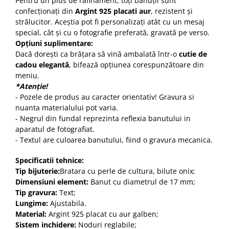
Pentru un plus de rafinament, toți bănuții sunt
confecționați din
Argint 925 placati aur
, rezistent și
strălucitor. Aceștia pot fi personalizați atât cu un mesaj
special, cât și cu o fotografie preferată, gravată pe verso.
Opțiuni suplimentare:
Dacă dorești ca brățara să vină ambalată într-o
cutie de
cadou elegantă
, bifează opțiunea corespunzătoare din
meniu.
*Atenție!
- Pozele de produs au caracter orientativ! Gravura si
nuanta materialului pot varia.
- Negrul din fundal reprezinta reflexia banutului in
aparatul de fotografiat.
- Textul are culoarea banutului, fiind o gravura mecanica.
Specificatii tehnice:
Tip bijuterie:
Bratara cu perle de cultura, bilute onix;
Dimensiuni element:
Banut cu diametrul de 17 mm;
Tip gravura:
Text;
Lungime:
Ajustabila.
Material:
Argint 925 placat cu aur galben;
Sistem inchidere:
Noduri reglabile;