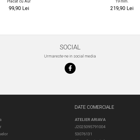
Placat cu Aur
19 mm.
99,90 Lei
219,90 Lei
SOCIAL
Urmareste-ne in social media
DATE COMERCIALE
a
ATELIER ARIAVA
r
J2025095791004
selor
53076131