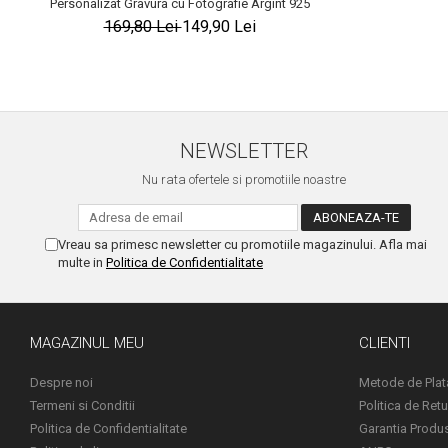
Personalizat Gravura cu Fotografie Argint 925
169,80 Lei
149,90 Lei
NEWSLETTER
Nu rata ofertele si promotiile noastre
Vreau sa primesc newsletter cu promotiile magazinului. Afla mai
multe in
Politica de Confidentialitate
MAGAZINUL MEU
CLIENTI
Despre noi
Metode de Plat
Termeni si Conditii
Politica de Retu
Politica de Confidentialitate
Garantia Produ