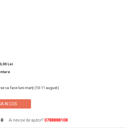
,00 Lei
entare
 se va face luni-marți (10-11 august)
A IN COS
-B
Ai nevoie de ajutor?
0788888108