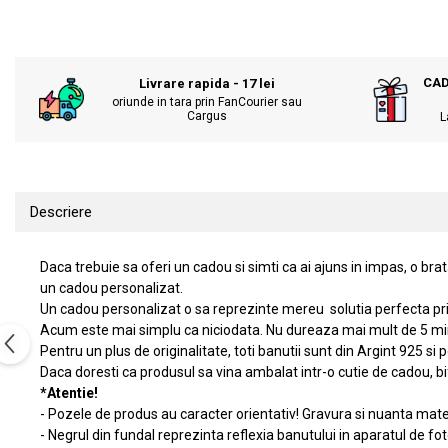
KIA
Cadouri pentru parinti de Craciun
Pentru
Dupa varsta
Auto
CAD
Livrare rapida - 17 lei
Nou nascuti
Moto
oriunde in tara prin FanCourier sau
1 an
Chei auto
Cargus
L
18 ani
Cuplu
25 ani
Pentru iubit
30 ani
Pentru mama
Descriere
40 ani
Pentru tata
50 ani
Echipe de fotbal
Daca trebuie sa oferi un cadou si simti ca ai ajuns in impas, o br
60 ani
Brelocuri cu mesaje amuzante
un cadou personalizat.
Un cadou personalizat o sa reprezinte mereu solutia perfecta prin 
Acum este mai simplu ca niciodata. Nu dureaza mai mult de 5 min
Pentru un plus de originalitate, toti banutii sunt din Argint 925 si
Daca doresti ca produsul sa vina ambalat intr-o cutie de cadou, bi
*Atentie!
- Pozele de produs au caracter orientativ! Gravura si nuanta mater
- Negrul din fundal reprezinta reflexia banutului in aparatul de fot