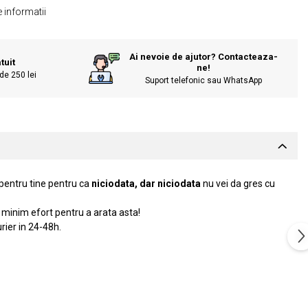
 informatii
Ai nevoie de ajutor? Contacteaza-
tuit
ne!
de 250 lei
Suport telefonic sau WhatsApp
 pentru tine pentru ca
niciodata, dar niciodata
nu vei da gres cu
n minim efort pentru a arata asta!
ier in 24-48h.