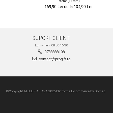
Fatetat (17 mm)
169,90 Lei
de la 134,90 Lei
SUPORT CLIENTI
Luni-vineri: 08:00-16.30
0788888108
contact@progift.ro
©Copyright ATELIER ARIAVA 2026
Platforma E-commerce by Gomag