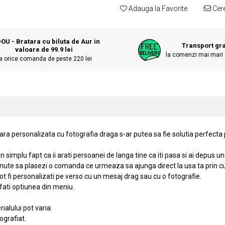
Adauga la Favorite
Cere
OU - Bratara cu biluta de Aur in
Transport gra
valoare de 99.9 lei
la comenzi mai mari 
a orice comanda de peste 220 lei
atara personalizata cu fotografia draga s-ar putea sa fie solutia perfecta
simplu fapt ca ii arati persoanei de langa tine ca iti pasa si ai depus u
ute sa plasezi o comanda ce urmeaza sa ajunga direct la usa ta prin cur
 pot fi personalizati pe verso cu un mesaj drag sau cu o fotografie.
fati optiunea din meniu.
ialului pot varia.
ografiat.