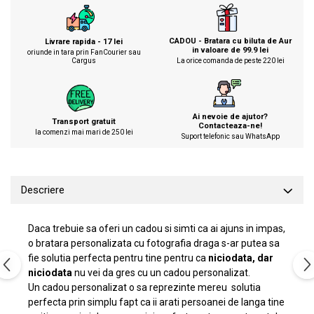
CADOU - Bratara cu biluta de Aur
Livrare rapida - 17 lei
in valoare de 99.9 lei
oriunde in tara prin FanCourier sau
Cargus
La orice comanda de peste 220 lei
Ai nevoie de ajutor?
Transport gratuit
Contacteaza-ne!
la comenzi mai mari de 250 lei
Suport telefonic sau WhatsApp
Descriere
Daca trebuie sa oferi un cadou si simti ca ai ajuns in impas,
o bratara personalizata cu fotografia draga s-ar putea sa
fie solutia perfecta pentru tine pentru ca
niciodata, dar
niciodata
nu vei da gres cu un cadou personalizat.
Un cadou personalizat o sa reprezinte mereu solutia
perfecta prin simplu fapt ca ii arati persoanei de langa tine