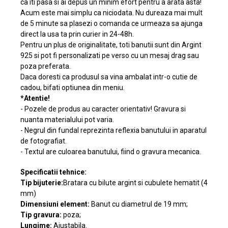
ca iti pasa si ai depus un minim efort pentru a arata asta!
Acum este mai simplu ca niciodata. Nu dureaza mai mult
de 5 minute sa plasezi o comanda ce urmeaza sa ajunga
direct la usa ta prin curier in 24-48h.
Pentru un plus de originalitate, toti banutii sunt din Argint
925 si pot fi personalizati pe verso cu un mesaj drag sau
poza preferata.
Daca doresti ca produsul sa vina ambalat intr-o cutie de
cadou, bifati optiunea din meniu.
*Atentie!
- Pozele de produs au caracter orientativ! Gravura si
nuanta materialului pot varia.
- Negrul din fundal reprezinta reflexia banutului in aparatul
de fotografiat.
- Textul are culoarea banutului, fiind o gravura mecanica.
Specificatii tehnice:
Tip bijuterie:
Bratara cu bilute argint si cubulete hematit (4
mm)
Dimensiuni element:
Banut cu diametrul de 19 mm;
Tip gravura:
poza;
Lungime:
Ajustabila.