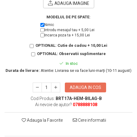
KIA
ADAUGA IMAGINE
Cadouri pentru parinti de Craciun
Pentru
MODELUL DE PE SPATE:
Dupa varsta
Auto
Nimic
Nou nascuti
Moto
Introdu mesajul tau + 5,00 Lei
1 an
Chei auto
Incarca poza ta + 15,00 Lei
18 ani
Cuplu
OPTIONAL: Cutie de cadou + 10,00 Lei
25 ani
Pentru iubit
OPTIONAL: Observatii suplimentare
30 ani
Pentru mama
In stoc
40 ani
Pentru tata
Durata de livrare:
Atentie: Livrarea se va face luni-marți (10-11 august)
50 ani
Echipe de fotbal
60 ani
Brelocuri cu mesaje amuzante
ADAUGA IN COS
Cod Produs:
BRT17A-HEM-BILAG-B
Ai nevoie de ajutor?
0788888108
Adauga la Favorite
Cere informatii