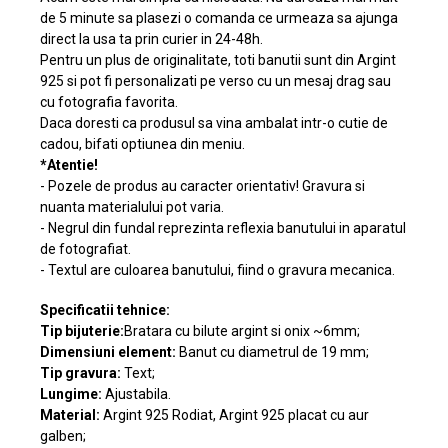
de 5 minute sa plasezi o comanda ce urmeaza sa ajunga
direct la usa ta prin curier in 24-48h.
Pentru un plus de originalitate, toti banutii sunt din Argint
925 si pot fi personalizati pe verso cu un mesaj drag sau
cu fotografia favorita.
Daca doresti ca produsul sa vina ambalat intr-o cutie de
cadou, bifati optiunea din meniu.
*Atentie!
- Pozele de produs au caracter orientativ! Gravura si
nuanta materialului pot varia.
- Negrul din fundal reprezinta reflexia banutului in aparatul
de fotografiat.
- Textul are culoarea banutului, fiind o gravura mecanica.
Specificatii tehnice:
Tip bijuterie:
Bratara cu bilute argint si onix ~6mm;
Dimensiuni element:
Banut cu diametrul de 19 mm;
Tip gravura:
Text;
Lungime:
Ajustabila.
Material:
Argint 925 Rodiat, Argint 925 placat cu aur
galben;