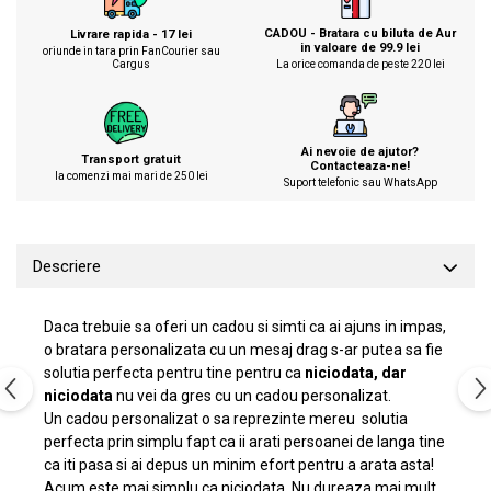
CADOU - Bratara cu biluta de Aur
Livrare rapida - 17 lei
in valoare de 99.9 lei
oriunde in tara prin FanCourier sau
Cargus
La orice comanda de peste 220 lei
Ai nevoie de ajutor?
Transport gratuit
Contacteaza-ne!
la comenzi mai mari de 250 lei
Suport telefonic sau WhatsApp
Descriere
Daca trebuie sa oferi un cadou si simti ca ai ajuns in impas,
o bratara personalizata cu un mesaj drag s-ar putea sa fie
solutia perfecta pentru tine pentru ca
niciodata, dar
niciodata
nu vei da gres cu un cadou personalizat.
Un cadou personalizat o sa reprezinte mereu solutia
perfecta prin simplu fapt ca ii arati persoanei de langa tine
ca iti pasa si ai depus un minim efort pentru a arata asta!
Acum este mai simplu ca niciodata. Nu dureaza mai mult