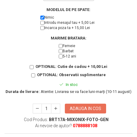
KIA
Cadouri pentru parinti de Craciun
MODELUL DE PE SPATE:
Pentru
Dupa varsta
Nimic
Auto
Introdu mesajul tau + 5,00 Lei
Nou nascuti
Moto
Incarca poza ta + 15,00 Lei
1 an
Chei auto
MARIME BRATARA:
18 ani
Cuplu
Femeie
25 ani
Pentru iubit
Barbat
5-12 ani
30 ani
Pentru mama
OPTIONAL: Cutie de cadou + 10,00 Lei
40 ani
Pentru tata
50 ani
OPTIONAL: Observatii suplimentare
Echipe de fotbal
60 ani
Brelocuri cu mesaje amuzante
In stoc
Durata de livrare:
Atentie: Livrarea se va face luni-marți (10-11 august)
ADAUGA IN COS
Cod Produs:
BRT17A-MIXONIX-FOTO-GEN
Ai nevoie de ajutor?
0788888108