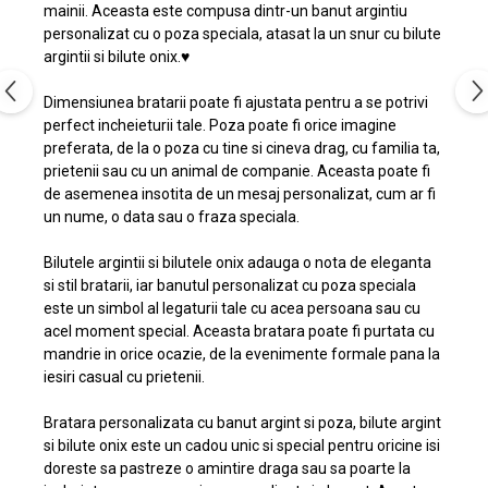
mainii. Aceasta este compusa dintr-un banut argintiu
personalizat cu o poza speciala, atasat la un snur cu bilute
argintii si bilute onix.♥️
Dimensiunea bratarii poate fi ajustata pentru a se potrivi
perfect incheieturii tale. Poza poate fi orice imagine
preferata, de la o poza cu tine si cineva drag, cu familia ta,
prietenii sau cu un animal de companie. Aceasta poate fi
de asemenea insotita de un mesaj personalizat, cum ar fi
un nume, o data sau o fraza speciala.
Bilutele argintii si bilutele onix adauga o nota de eleganta
si stil bratarii, iar banutul personalizat cu poza speciala
este un simbol al legaturii tale cu acea persoana sau cu
acel moment special. Aceasta bratara poate fi purtata cu
mandrie in orice ocazie, de la evenimente formale pana la
iesiri casual cu prietenii.
Bratara personalizata cu banut argint si poza, bilute argint
si bilute onix este un cadou unic si special pentru oricine isi
doreste sa pastreze o amintire draga sau sa poarte la