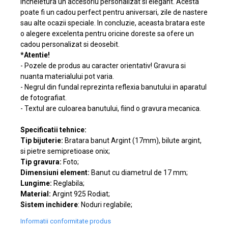
incheietura un accesoriu personalizat si elegant. Acesta
poate fi un cadou perfect pentru aniversari, zile de nastere
sau alte ocazii speciale. In concluzie, aceasta bratara este
o alegere excelenta pentru oricine doreste sa ofere un
cadou personalizat si deosebit.
*Atentie!
- Pozele de produs au caracter orientativ! Gravura si
nuanta materialului pot varia.
- Negrul din fundal reprezinta reflexia banutului in aparatul
de fotografiat.
- Textul are culoarea banutului, fiind o gravura mecanica.
Specificatii tehnice:
Tip bijuterie:
Bratara banut Argint (17mm), bilute argint,
si pietre semipretioase onix;
Tip gravura:
Foto;
Dimensiuni element:
Banut cu diametrul de 17 mm;
Lungime:
Reglabila;
Material:
Argint 925 Rodiat;
Sistem inchidere
: Noduri reglabile;
Informatii conformitate produs