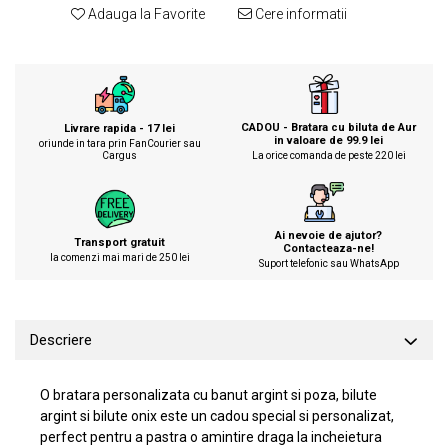
Adauga la Favorite
Cere informatii
CADOU - Bratara cu biluta de Aur
Livrare rapida - 17 lei
in valoare de 99.9 lei
oriunde in tara prin FanCourier sau
Cargus
La orice comanda de peste 220 lei
Ai nevoie de ajutor?
Transport gratuit
Contacteaza-ne!
la comenzi mai mari de 250 lei
Suport telefonic sau WhatsApp
Descriere
O bratara personalizata cu banut argint si poza, bilute
argint si bilute onix este un cadou special si personalizat,
perfect pentru a pastra o amintire draga la incheietura