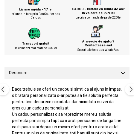
CADOU - Bratara cu biluta de Aur
Livrare rapida - 17 lei
in valoare de 99.9 lei
oriunde in tara prin FanCourier sau
Cargus
La orice comanda de peste 220 lei
Ai nevoie de ajutor?
Transport gratuit
Contacteaza-ne!
la comenzi mai mari de 250 lei
Suport telefonic sau WhatsApp
Descriere
Daca trebuie sa oferi un cadou si simti ca ai ajuns in impas,
o bratara personalizata s-ar putea sa fie solutia perfecta
pentru tine deoarece niciodata, dar niciodata nu vei da
gres cu un cadou personalizat.
Un cadou personalizat o sa reprezinte mereu solutia
perfecta prin simplu fapt ca ii arati persoanei de langa tine
ca iti pasa si ai depus un minim efort pentru a arata asta!
Pentru un plus de originalitate, toti banutii sunt din inox si