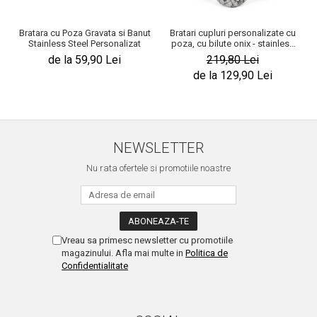
Bratara cu Poza Gravata si Banut
Bratari cupluri personalizate cu
Stainless Steel Personalizat
poza, cu bilute onix - stainless
steel
de la 59,90 Lei
219,80 Lei
de la 129,90 Lei
NEWSLETTER
Nu rata ofertele si promotiile noastre
Vreau sa primesc newsletter cu promotiile
magazinului. Afla mai multe in
Politica de
Confidentialitate