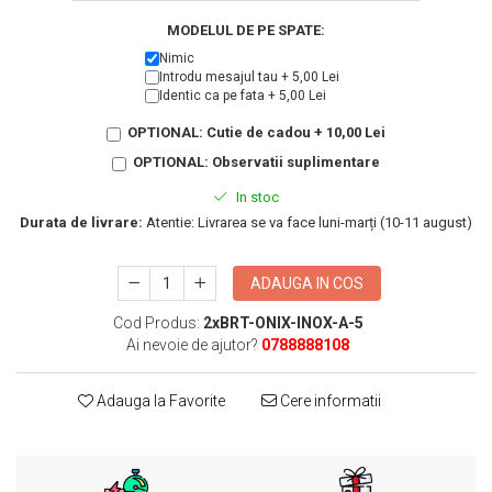
KIA
Cadouri pentru parinti de Craciun
MODELUL DE PE SPATE:
Pentru
Nimic
Dupa varsta
Auto
Introdu mesajul tau + 5,00 Lei
Identic ca pe fata + 5,00 Lei
Nou nascuti
Moto
1 an
Chei auto
OPTIONAL: Cutie de cadou + 10,00 Lei
18 ani
Cuplu
OPTIONAL: Observatii suplimentare
25 ani
Pentru iubit
In stoc
30 ani
Pentru mama
Durata de livrare:
Atentie: Livrarea se va face luni-marți (10-11 august)
40 ani
Pentru tata
50 ani
Echipe de fotbal
ADAUGA IN COS
60 ani
Brelocuri cu mesaje amuzante
Cod Produs:
2xBRT-ONIX-INOX-A-5
Ai nevoie de ajutor?
0788888108
Adauga la Favorite
Cere informatii