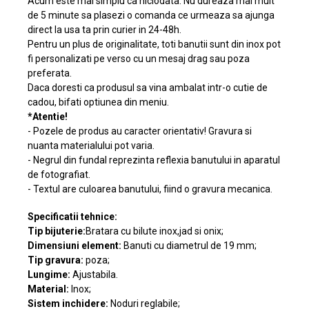
Acum este mai simplu ca niciodata. Nu dureaza mai mult
de 5 minute sa plasezi o comanda ce urmeaza sa ajunga
direct la usa ta prin curier in 24-48h.
Pentru un plus de originalitate, toti banutii sunt din inox pot
fi personalizati pe verso cu un mesaj drag sau poza
preferata.
Daca doresti ca produsul sa vina ambalat intr-o cutie de
cadou, bifati optiunea din meniu.
*Atentie!
- Pozele de produs au caracter orientativ! Gravura si
nuanta materialului pot varia.
- Negrul din fundal reprezinta reflexia banutului in aparatul
de fotografiat.
- Textul are culoarea banutului, fiind o gravura mecanica.
Specificatii tehnice:
Tip bijuterie:
Bratara cu bilute inox,jad si onix;
Dimensiuni element:
Banuti cu diametrul de 19 mm;
Tip gravura:
poza;
Lungime:
Ajustabila.
Material:
Inox;
Sistem inchidere:
Noduri reglabile;