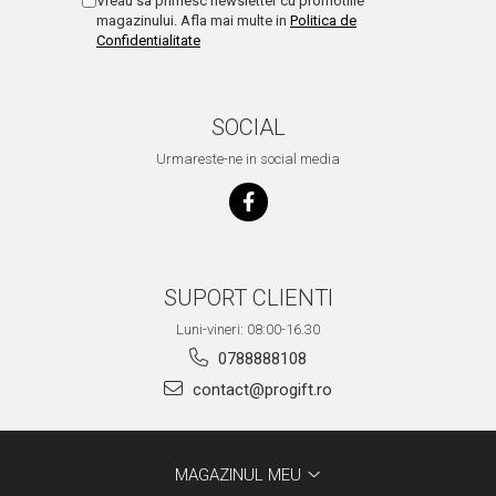
Vreau sa primesc newsletter cu promotiile
magazinului. Afla mai multe in
Politica de
Confidentialitate
SOCIAL
Urmareste-ne in social media
SUPORT CLIENTI
Luni-vineri: 08:00-16.30
0788888108
contact@progift.ro
MAGAZINUL MEU