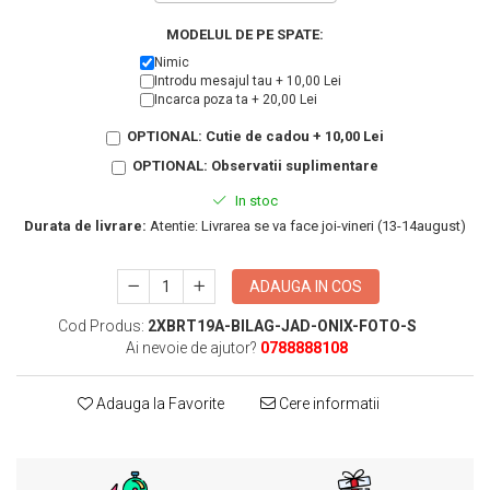
KIA
Cadouri pentru parinti de Craciun
MODELUL DE PE SPATE:
Pentru
Dupa varsta
Nimic
Auto
Introdu mesajul tau + 10,00 Lei
Nou nascuti
Moto
Incarca poza ta + 20,00 Lei
1 an
Chei auto
OPTIONAL: Cutie de cadou + 10,00 Lei
18 ani
Cuplu
OPTIONAL: Observatii suplimentare
25 ani
Pentru iubit
In stoc
30 ani
Pentru mama
Durata de livrare:
Atentie: Livrarea se va face joi-vineri (13-14august)
40 ani
Pentru tata
50 ani
Echipe de fotbal
ADAUGA IN COS
60 ani
Brelocuri cu mesaje amuzante
Cod Produs:
2XBRT19A-BILAG-JAD-ONIX-FOTO-S
Ai nevoie de ajutor?
0788888108
Adauga la Favorite
Cere informatii