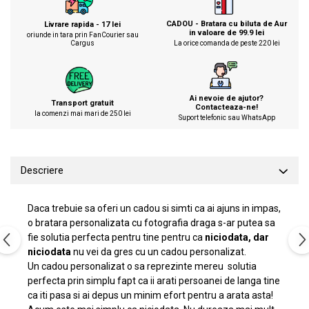
CADOU - Bratara cu biluta de Aur
Livrare rapida - 17 lei
in valoare de 99.9 lei
oriunde in tara prin FanCourier sau
Cargus
La orice comanda de peste 220 lei
Ai nevoie de ajutor?
Transport gratuit
Contacteaza-ne!
la comenzi mai mari de 250 lei
Suport telefonic sau WhatsApp
Descriere
Daca trebuie sa oferi un cadou si simti ca ai ajuns in impas,
o bratara personalizata cu fotografia draga s-ar putea sa
fie solutia perfecta pentru tine pentru ca
niciodata, dar
niciodata
nu vei da gres cu un cadou personalizat.
Un cadou personalizat o sa reprezinte mereu solutia
perfecta prin simplu fapt ca ii arati persoanei de langa tine
ca iti pasa si ai depus un minim efort pentru a arata asta!