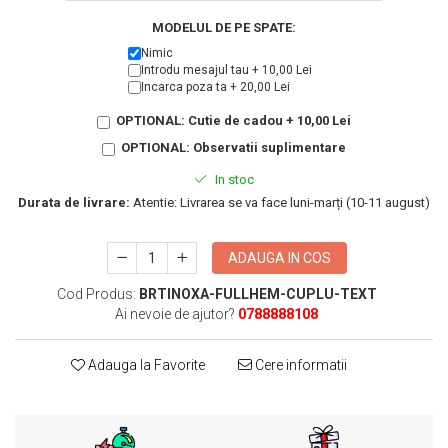
KIA
Cadouri pentru parinti de Craciun
MODELUL DE PE SPATE:
Pentru
Nimic
Dupa varsta
Auto
Introdu mesajul tau + 10,00 Lei
Incarca poza ta + 20,00 Lei
Nou nascuti
Moto
1 an
Chei auto
OPTIONAL: Cutie de cadou + 10,00 Lei
18 ani
Cuplu
OPTIONAL: Observatii suplimentare
25 ani
Pentru iubit
In stoc
30 ani
Pentru mama
Durata de livrare:
Atentie: Livrarea se va face luni-marți (10-11 august)
40 ani
Pentru tata
50 ani
Echipe de fotbal
ADAUGA IN COS
60 ani
Brelocuri cu mesaje amuzante
Cod Produs:
BRTINOXA-FULLHEM-CUPLU-TEXT
Ai nevoie de ajutor?
0788888108
Adauga la Favorite
Cere informatii