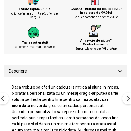
CADOU - Bratara cu biluta de Aur
Livrare rapida - 17 lei
in valoare de 99.9 lei
oriunde in tara prin FanCourier sau
Cargus
La orice comanda de peste 220 lei
Ai nevoie de ajutor?
Transport gratuit
Contacteaza-ne!
la comenzi mai mari de 250 lei
Suport telefonic sau WhatsApp
Descriere
Daca trebuie sa oferi un cadou si simti ca ai ajuns in impas,
o bratara personalizata cu un mesaj drag s-ar putea sa fie
solutia perfecta pentru tine pentru ca
niciodata, dar
niciodata
nu vei da gres cu un cadou personalizat.
Un cadou personalizat o sa reprezinte mereu solutia
perfecta prin simplu fapt ca ii arati persoanei de langa tine
ca iti pasa si ai depus un minim efort pentru a arata asta!
Acum este mai simplu ca niciodata. Nu dureaza mai mult