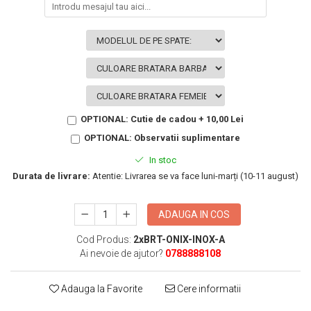
KIA
Cadouri pentru parinti de Craciun
Pentru
Dupa varsta
Auto
Nou nascuti
Moto
1 an
Chei auto
18 ani
Cuplu
25 ani
Pentru iubit
OPTIONAL: Cutie de cadou + 10,00 Lei
30 ani
Pentru mama
OPTIONAL: Observatii suplimentare
40 ani
Pentru tata
In stoc
50 ani
Echipe de fotbal
Durata de livrare:
Atentie: Livrarea se va face luni-marți (10-11 august)
60 ani
Brelocuri cu mesaje amuzante
ADAUGA IN COS
Cod Produs:
2xBRT-ONIX-INOX-A
Ai nevoie de ajutor?
0788888108
Adauga la Favorite
Cere informatii