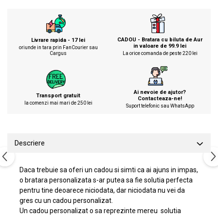
CADOU - Bratara cu biluta de Aur
Livrare rapida - 17 lei
in valoare de 99.9 lei
oriunde in tara prin FanCourier sau
Cargus
La orice comanda de peste 220 lei
Ai nevoie de ajutor?
Transport gratuit
Contacteaza-ne!
la comenzi mai mari de 250 lei
Suport telefonic sau WhatsApp
Descriere
Daca trebuie sa oferi un cadou si simti ca ai ajuns in impas,
o bratara personalizata s-ar putea sa fie solutia perfecta
pentru tine deoarece niciodata, dar niciodata nu vei da
gres cu un cadou personalizat.
Un cadou personalizat o sa reprezinte mereu solutia