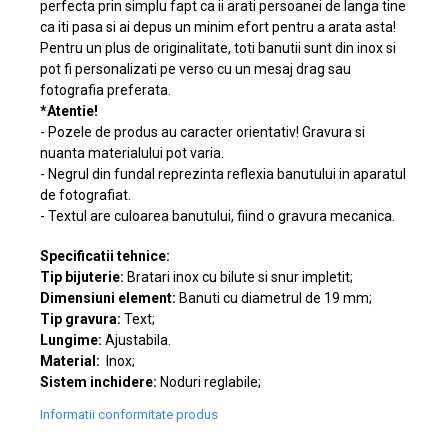
perfecta prin simplu fapt ca ii arati persoanei de langa tine
ca iti pasa si ai depus un minim efort pentru a arata asta!
Pentru un plus de originalitate, toti banutii sunt din inox si
pot fi personalizati pe verso cu un mesaj drag sau
fotografia preferata.
*Atentie!
- Pozele de produs au caracter orientativ! Gravura si
nuanta materialului pot varia.
- Negrul din fundal reprezinta reflexia banutului in aparatul
de fotografiat.
- Textul are culoarea banutului, fiind o gravura mecanica.
Specificatii tehnice:
Tip bijuterie:
Bratari inox cu bilute si snur impletit;
Dimensiuni element:
Banuti cu diametrul de 19 mm;
Tip gravura:
Text;
Lungime:
Ajustabila.
Material:
Inox;
Sistem inchidere:
Noduri reglabile;
Informatii conformitate produs