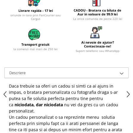
CADOU - Bratara cu biluta de
Livrare rapida - 17 lei
Aur in valoare de 99.9 lei
oriunde in tara prin FanCourier sau
Cargus
La orice comanda de peste 220 lei
Ai nevoie de ajutor?
Transport gratuit
Contacteaza-ne!
la comenzi mai mari de 250 lei
Suport telefonic sau WhatsApp
Descriere
Daca trebuie sa oferi un cadou si simti ca ai ajuns in
impas, o bratara personalizata cu fotografia draga s-ar
putea sa fie solutia perfecta pentru tine pentru
ca
niciodata, dar niciodata
nu vei da gres cu un cadou
personalizat.
Un cadou personalizat o sa reprezinte mereu solutia
perfecta prin simplu fapt ca ii arati persoanei de langa
tine ca iti pasa si ai depus un minim efort pentru a arata