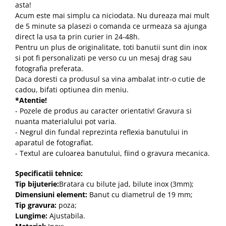
asta!
Acum este mai simplu ca niciodata. Nu dureaza mai mult
de 5 minute sa plasezi o comanda ce urmeaza sa ajunga
direct la usa ta prin curier in 24-48h.
Pentru un plus de originalitate, toti banutii sunt din inox
si pot fi personalizati pe verso cu un mesaj drag sau
fotografia preferata.
Daca doresti ca produsul sa vina ambalat intr-o cutie de
cadou, bifati optiunea din meniu.
*Atentie!
- Pozele de produs au caracter orientativ! Gravura si
nuanta materialului pot varia.
- Negrul din fundal reprezinta reflexia banutului in
aparatul de fotografiat.
- Textul are culoarea banutului, fiind o gravura mecanica.
Specificatii tehnice:
Tip bijuterie:
Bratara cu bilute jad, bilute inox (3mm);
Dimensiuni element:
Banut cu diametrul de 19 mm;
Tip gravura:
poza;
Lungime:
Ajustabila.