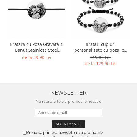
Bratara cu Poza Gravata si
Bratari cupluri
Banut Stainless Steel
personalizate cu poza, cu
Personalizat
bilute onix - stainless steel
de la 59,90 Lei
219,80 Lei
de la 129,90 Lei
NEWSLETTER
Nu rata ofertele si promotiile noastre
Vreau sa primesc newsletter cu promotiile