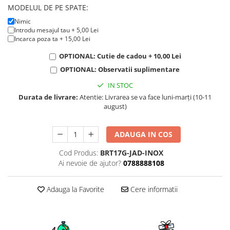
KIA
MODELUL DE PE SPATE:
Cadouri pentru parinti de Craciun
Pentru
Nimic
Dupa varsta
Introdu mesajul tau + 5,00 Lei
Auto
Incarca poza ta + 15,00 Lei
Nou nascuti
Moto
OPTIONAL: Cutie de cadou + 10,00 Lei
1 an
Chei auto
OPTIONAL: Observatii suplimentare
18 ani
Cuplu
25 ani
IN STOC
Pentru iubit
Durata de livrare:
Atentie: Livrarea se va face luni-marți (10-11
30 ani
Pentru mama
august)
40 ani
Pentru tata
50 ani
Echipe de fotbal
ADAUGA IN COS
60 ani
Brelocuri cu mesaje amuzante
Cod Produs:
BRT17G-JAD-INOX
Ai nevoie de ajutor?
0788888108
Adauga la Favorite
Cere informatii