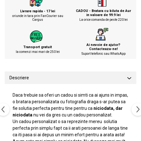
CADOU - Bratara cu biluta de Aur
Livrare rapida - 17 lei
in valoare de 99.9 lei
oriunde in tara prin FanCourier sau
Cargus
La orice comanda de peste 220 lei
Ai nevoie de ajutor?
Transport gratuit
Contacteaza-ne!
la comenzi mai mari de 250 lei
Suport telefonic sau WhatsApp
Descriere
Daca trebuie sa oferi un cadou si simti ca ai ajuns in impas,
o bratara personalizata cu fotografia draga s-ar putea sa
fie solutia perfecta pentru tine pentru ca
niciodata, dar
niciodata
nu vei da gres cu un cadou personalizat.
Un cadou personalizat o sa reprezinte mereu solutia
perfecta prin simplu fapt ca ii arati persoanei de langa tine
ca iti pasa si ai depus un minim efort pentru a arata asta!