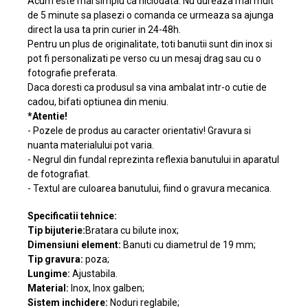
Acum este mai simplu ca niciodata. Nu dureaza mai mult
de 5 minute sa plasezi o comanda ce urmeaza sa ajunga
direct la usa ta prin curier in 24-48h.
Pentru un plus de originalitate, toti banutii sunt din inox si
pot fi personalizati pe verso cu un mesaj drag sau cu o
fotografie preferata.
Daca doresti ca produsul sa vina ambalat intr-o cutie de
cadou, bifati optiunea din meniu.
*Atentie!
- Pozele de produs au caracter orientativ! Gravura si
nuanta materialului pot varia.
- Negrul din fundal reprezinta reflexia banutului in aparatul
de fotografiat.
- Textul are culoarea banutului, fiind o gravura mecanica.
Specificatii tehnice:
Tip bijuterie:
Bratara cu bilute inox;
Dimensiuni element:
Banuti cu diametrul de 19 mm;
Tip gravura:
poza;
Lungime:
Ajustabila.
Material:
Inox, Inox galben;
Sistem inchidere:
Noduri reglabile;