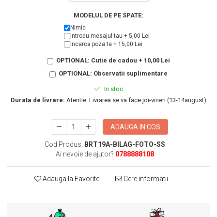
KIA
Cadouri pentru parinti de Craciun
MODELUL DE PE SPATE:
Pentru
Dupa varsta
Nimic
Auto
Introdu mesajul tau + 5,00 Lei
Nou nascuti
Moto
Incarca poza ta + 15,00 Lei
1 an
Chei auto
OPTIONAL: Cutie de cadou + 10,00 Lei
18 ani
Cuplu
OPTIONAL: Observatii suplimentare
25 ani
Pentru iubit
In stoc
30 ani
Pentru mama
Durata de livrare:
Atentie: Livrarea se va face joi-vineri (13-14august)
40 ani
Pentru tata
50 ani
Echipe de fotbal
ADAUGA IN COS
60 ani
Brelocuri cu mesaje amuzante
Cod Produs:
BRT19A-BILAG-FOTO-SS
Ai nevoie de ajutor?
0788888108
Adauga la Favorite
Cere informatii