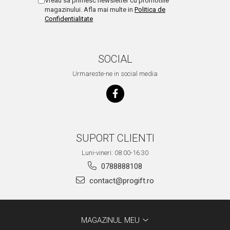
Vreau sa primesc newsletter cu promotiile
magazinului. Afla mai multe in
Politica de
Confidentialitate
SOCIAL
Urmareste-ne in social media
SUPORT CLIENTI
Luni-vineri: 08:00-16.30
0788888108
contact@progift.ro
MAGAZINUL MEU